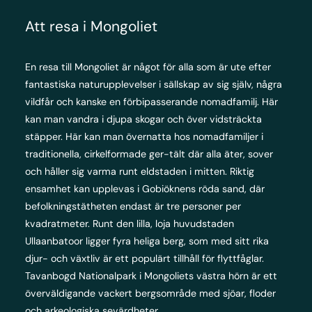
Att resa i Mongoliet
En resa till Mongoliet är något för alla som är ute efter
fantastiska naturupplevelser i sällskap av sig själv, några
vildfår och kanske en förbipasserande nomadfamilj. Här
kan man vandra i djupa skogar och över vidsträckta
stäpper. Här kan man övernatta hos nomadfamiljer i
traditionella, cirkelformade ger-tält där alla äter, sover
och håller sig varma runt eldstaden i mitten. Riktig
ensamhet kan upplevas i Gobiöknens röda sand, där
befolkningstätheten endast är tre personer per
kvadratmeter. Runt den lilla, loja huvudstaden
Ullaanbatoor ligger fyra heliga berg, som med sitt rika
djur- och växtliv är ett populärt tillhåll för flyttfåglar.
Tavanbogd Nationalpark i Mongoliets västra hörn är ett
överväldigande vackert bergsområde med sjöar, floder
och arkeologiska sevärdheter.