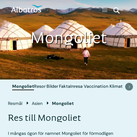
Mongoliet
Mongoliet
Resor
Bilder
Fakta
Inresa
Vaccination
Klimat
Resmål
Asien
Mongoliet
Res till Mongoliet
I mångas ögon för namnet Mongoliet för förmodligen