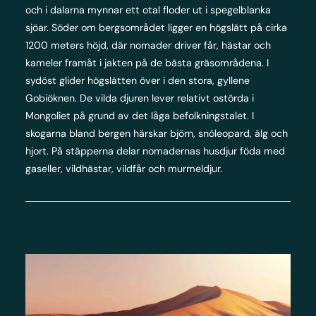
och i dalarna mynnar ett otal floder ut i spegelblanka
sjöar. Söder om bergsområdet ligger en högslätt på cirka
1200 meters höjd, där nomader driver får, hästar och
kameler framåt i jakten på de bästa gräsområdena. I
sydöst glider högslätten över i den stora, gyllene
Gobiöknen. De vilda djuren lever relativt ostörda i
Mongoliet på grund av det låga befolkningstalet. I
skogarna bland bergen härskar björn, snöleopard, älg och
hjort. På stäpperna delar nomadernas husdjur föda med
gaseller, vildhästar, vildfår och murmeldjur.