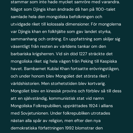
stammar som inte hade mycket samröre med varandra.
Något som Djingis khan ändrade då han på 1100-talet
samlade hela den mongoliska befolkningen och
utvidgade riket till kolossala dimensioner. För mongolerna
var Djingis khan en folkhjälte som gav landet styrka,
sammanhang och ordning. En uppfattning som skiljer sig
väsentligt från resten av världens tankar om den
barbariska krigsherren. Vid sin död 1227 sträckte det
mongoliska riket sig hela vägen från Peking till Kaspiska
havet. Barnbarnet Kublai Khan fortsatte erövringstågen,
och under honom blev Mongoliet det största riket i
världshistorien. Men storhetstiden blev kortvarig.
Mongoliet blev en kinesisk provins och förblev så till dess
att en självständig, kommunistisk stat vid namn
Mongoliska Folkrepubliken, upprättades 1924 i allians
med Sovjetunionen. Under folkrepubliken utrotades
nästan alla spår av religion, men efter den nya
demokratiska författningen 1992 blomstrar den