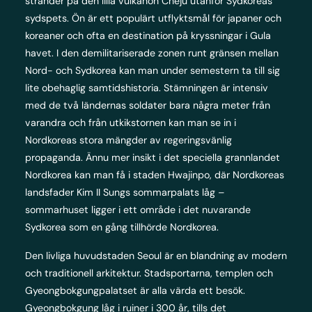
stränder på den lilla vulkanön Cheju utanför Sydkoreas
sydspets. Ön är ett populärt utflyktsmål för japaner och
koreaner och ofta en destination på kryssningar i Gula
havet. I den demilitariserade zonen runt gränsen mellan
Nord- och Sydkorea kan man under semestern ta till sig
lite obehaglig samtidshistoria. Stämningen är intensiv
med de två ländernas soldater bara några meter från
varandra och från utkikstornen kan man se in i
Nordkoreas stora mängder av regeringsvänlig
propaganda. Ännu mer insikt i det speciella grannlandet
Nordkorea kan man få i staden Hwajinpo, där Nordkoreas
landsfader Kim II Sungs sommarpalats låg –
sommarhuset ligger i ett område i det nuvarande
Sydkorea som en gång tillhörde Nordkorea.
Den livliga huvudstaden Seoul är en blandning av modern
och traditionell arkitektur. Stadsportarna, templen och
Gyeongbokgungpalatset är alla värda ett besök.
Gyeongbokgung låg i ruiner i 300 år, tills det