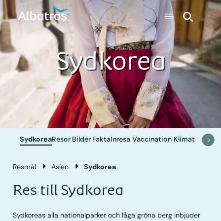
Sydkorea
Sydkorea
Resor
Bilder
Fakta
Inresa
Vaccination
Klimat
Resmål
Asien
Sydkorea
Res till Sydkorea
Sydkoreas alla nationalparker och låga gröna berg inbjuder