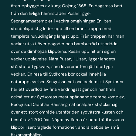
återuppbyggdes av kung Gojong 1865. En dagsresa bort
från den livliga hamnstaden Pusan ligger
Seongnamsatemplet i vackra omgivningar. En liten
stenbelagd stig leder upp till en brant trappa med
templets huvudingång längst upp. Från trappan har man
vacker utsikt över pagoder och bambuträd utspridda
över de dimhöljda klipporna. Resan upp hit är i sig en
vacker upplevelse. Nära Pusan, i Ulsan, ligger landets
största fartygsvarv, som levererar fem jättefartyg i
veckan. En resa till Sydkorea bör också innehålla
naturupplevelser. Songnisan nationalpark mitt i Sydkorea
har ett överflöd av fina vandringsstigar och här finns
också ett av Sydkoreas mest spännande tempelkomplex,
Beopjusa. Dadohae Haesang nationalpark sträcker sig
över ett stort område utanför den sydvästra kusten och
består av 1 700 öar. Några av öarna är bara trädbevuxna
klippor i särpräglade formationer, andra bebos av små
fiskarsamhällen.