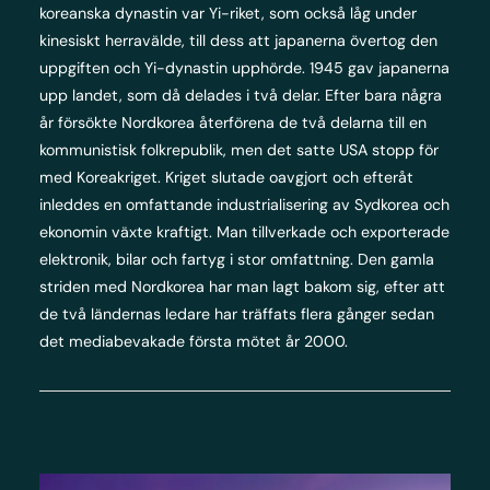
koreanska dynastin var Yi-riket, som också låg under
kinesiskt herravälde, till dess att japanerna övertog den
uppgiften och Yi-dynastin upphörde. 1945 gav japanerna
upp landet, som då delades i två delar. Efter bara några
år försökte Nordkorea återförena de två delarna till en
kommunistisk folkrepublik, men det satte USA stopp för
med Koreakriget. Kriget slutade oavgjort och efteråt
inleddes en omfattande industrialisering av Sydkorea och
ekonomin växte kraftigt. Man tillverkade och exporterade
elektronik, bilar och fartyg i stor omfattning. Den gamla
striden med Nordkorea har man lagt bakom sig, efter att
de två ländernas ledare har träffats flera gånger sedan
det mediabevakade första mötet år 2000.