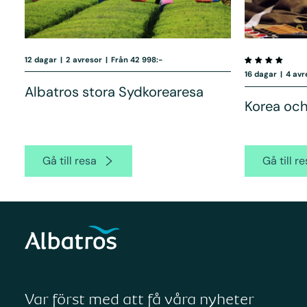
12 dagar
|
2 avresor
|
Från 42 998:-
16 dagar
|
4 avr
Albatros stora Sydkorearesa
Korea oc
Gå till resa
Gå till r
Var först med att få våra nyheter