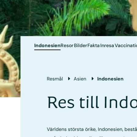
Indonesien
Resor
Bilder
Fakta
Inresa
Vaccinati
Resmål
Asien
Indonesien
Res till In
Världens största örike, Indonesien, bestå