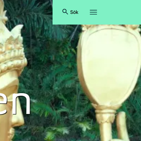
Sök
en