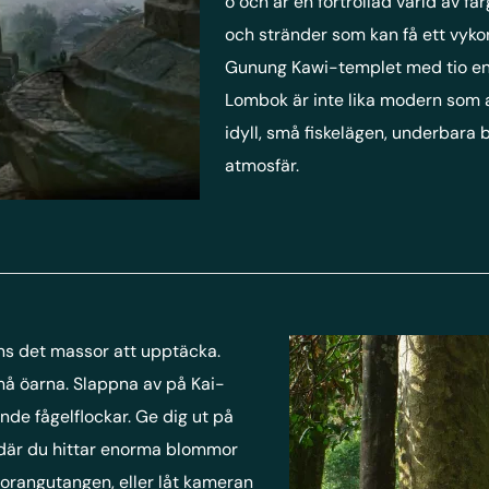
ö och är en förtrollad värld av f
och stränder som kan få ett vykor
Gunung Kawi-templet med tio eno
Lombok är inte lika modern som a
idyll, små fiskelägen, underbara
atmosfär.
ns det massor att upptäcka.
små öarna. Slappna av på Kai-
de fågelflockar. Ge dig ut på
, där du hittar enorma blommor
rangutangen, eller låt kameran