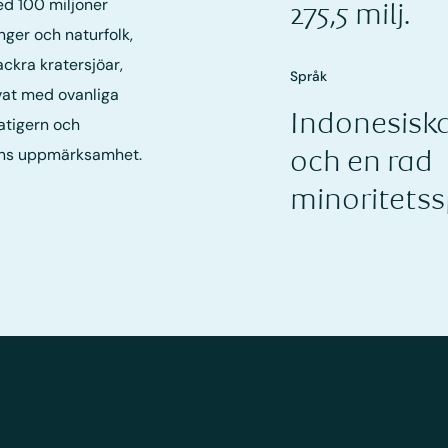
ed 100 miljoner
275,5 milj.
ger och naturfolk,
ckra kratersjöar,
Språk
vat med ovanliga
Indonesisk
atigern och
ens uppmärksamhet.
och en rad
minoritets