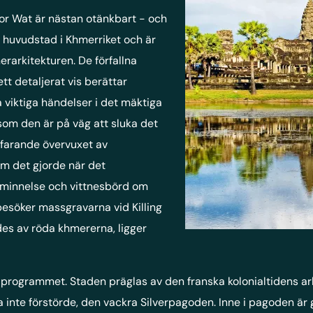
or Wat är nästan otänkbart - och
 huvudstad i Khmerriket och är
arkitekturen. De förfallna
t detaljerat vis berättar
a viktiga händelser i det mäktiga
som den är på väg att sluka det
tfarande övervuxet av
om det gjorde när det
åminnelse och vittnesbörd om
esöker massgravarna vid Killing
des av röda khmererna, ligger
ogrammet. Staden präglas av den franska kolonialtidens arkit
e förstörde, den vackra Silverpagoden. Inne i pagoden är gol