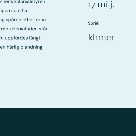
nens kolonialstyre i
17 milj.
rigen som har
ag spåren efter forna
Språk
från kolonialtiden står
khmer
om uppfördes långt
en härlig blandning