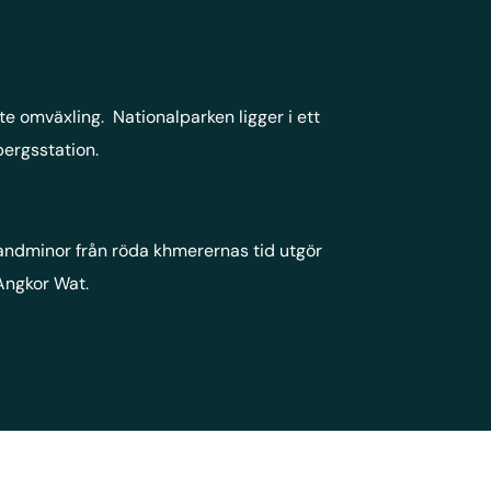
e omväxling. Nationalparken ligger i ett
bergsstation.
 Landminor från röda khmerernas tid utgör
 Angkor Wat.