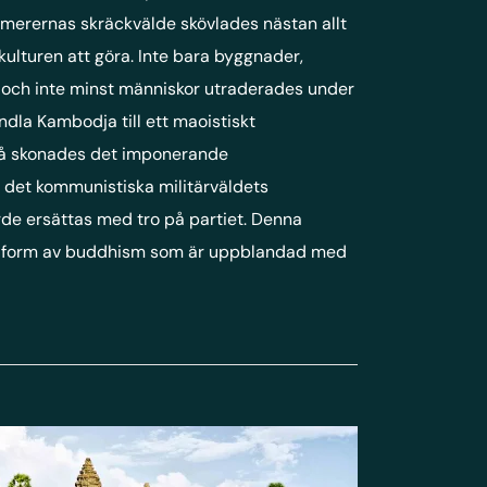
hmerernas skräckvälde skövlades nästan allt
turen att göra. Inte bara byggnader,
t och inte minst människor utraderades under
ndla Kambodja till ett maoistiskt
så skonades det imponerande
det kommunistiska militärväldets
rde ersättas med tro på partiet. Denna
ild form av buddhism som är uppblandad med