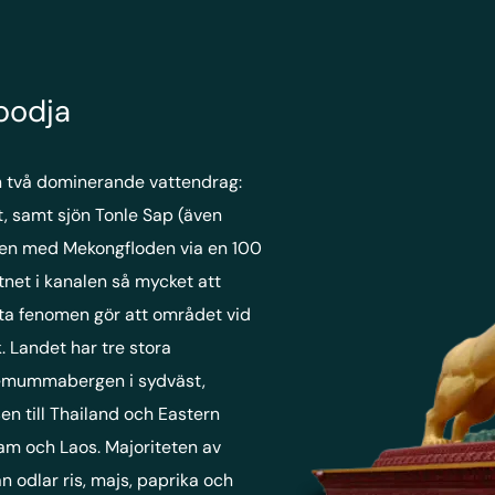
bodja
n två dominerande vattendrag:
 samt sjön Tonle Sap (även
nden med Mekongfloden via en 100
tnet i kanalen så mycket att
etta fenomen gör att området vid
. Landet har tre stora
emummabergen i sydväst,
n till Thailand och Eastern
am och Laos. Majoriteten av
 odlar ris, majs, paprika och