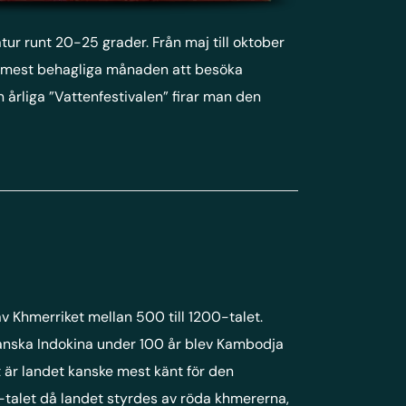
 runt 20-25 grader. Från maj till oktober
en mest behagliga månaden att besöka
rliga ”Vattenfestivalen” firar man den
a
v Khmerriket mellan 500 till 1200-talet.
Franska Indokina under 100 år blev Kambodja
tt är landet kanske mest känt för den
-talet då landet styrdes av röda khmererna,