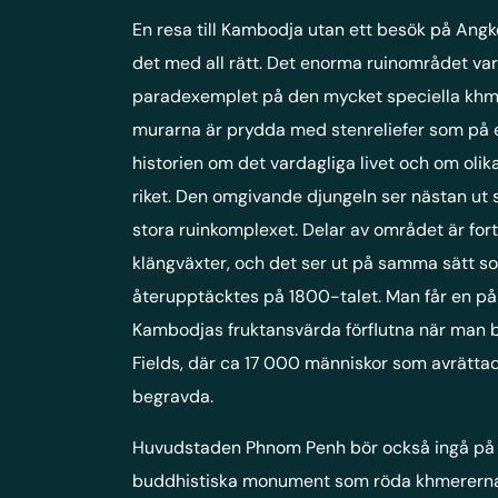
En resa till Kambodja utan ett besök på Angk
det med all rätt. Det enorma ruinområdet var
paradexemplet på den mycket speciella khmer
murarna är prydda med stenreliefer som på et
historien om det vardagliga livet och om olik
riket. Den omgivande djungeln ser nästan ut 
stora ruinkomplexet. Delar av området är for
klängväxter, och det ser ut på samma sätt s
återupptäcktes på 1800-talet. Man får en p
Kambodjas fruktansvärda förflutna när man b
Fields, där ca 17 000 människor som avrätta
begravda.
Huvudstaden Phnom Penh bör också ingå på pr
buddhistiska monument som röda khmererna int