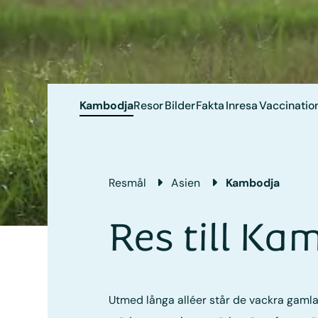
Kambodja
Resor
Bilder
Fakta
Inresa
Vaccinatio
Resmål
Asien
Kambodja
Res till Ka
Utmed långa alléer står de vackra gaml