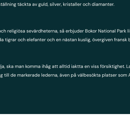
ällning täckta av guld, silver, kristaller och diamanter.
h religiösa sevärdheterna, så erbjuder Bokor National Park lit
a tigrar och elefanter och en nästan kuslig, övergiven fransk 
ja, ska man komma ihåg att alltid iaktta en viss försiktighet.
 sig till de markerade lederna, även på välbesökta platser som