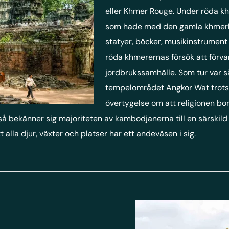
eller Khmer Rouge. Under röda k
som hade med den gamla khmerkul
statyer, böcker, musikinstrumen
röda khmerernas försök att förva
jordbrukssamhälle. Som tur var 
tempelområdet Angkor Wat trots 
övertygelse om att religionen bo
 så bekänner sig majoriteten av kambodjanerna till en särsk
alla djur, växter och platser har ett andeväsen i sig.