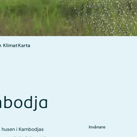
n
Klimat
Karta
mbodja
Invånare
a husen i Kambodjas