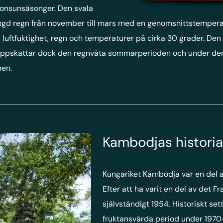
onsunsäsonger. Den svala
d regn från november till mars med en genomsnittstemperatur
 luftfuktighet, regn och temperaturer på cirka 30 grader. D
uppskattar dock den regnvåta sommarperioden och under den å
nen.
Kambodjas histori
Kungariket Kambodja var en del a
Efter att ha varit en del av det 
självständigt 1954. Historiskt se
fruktansvärda period under 1970