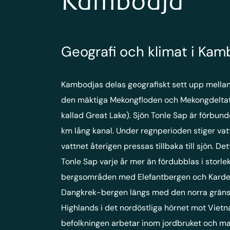
Kambodja
Geografi och klimat i Kam
Kambodjas delas geografiskt sett upp mella
den mäktiga Mekongfloden och Mekongdeltat,
kallad Great Lake). Sjön Tonle Sap är förbu
km lång kanal. Under regnperioden stiger vat
vattnet återigen pressas tillbaka till sjön. D
Tonle Sap varje år mer än fördubblas i storlek
bergsområden med Elefantbergen och Kard
Dangkrek-bergen längs med den norra gränse
Highlands i det nordöstliga hörnet mot Vietn
befolkningen arbetar inom jordbruket och man