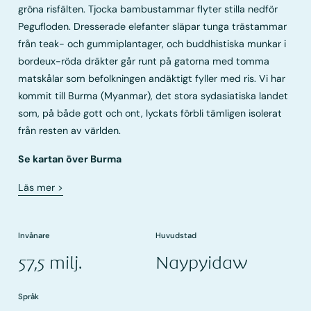
gröna risfälten. Tjocka bambustammar flyter stilla nedför
Pegufloden. Dresserade elefanter släpar tunga trästammar
från teak- och gummiplantager, och buddhistiska munkar i
bordeux-röda dräkter går runt på gatorna med tomma
matskålar som befolkningen andäktigt fyller med ris. Vi har
kommit till Burma (Myanmar), det stora sydasiatiska landet
som, på både gott och ont, lyckats förbli tämligen isolerat
från resten av världen.
Se kartan över Burma
Läs mer
>
Invånare
Huvudstad
57,5 milj.
Naypyidaw
Språk