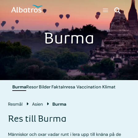
Burma
Burma
Resor
Bilder
Fakta
Inresa
Vaccination
Klimat
Resmål
Asien
Burma
Res till Burma
Människor och oxar vadar runt i lera upp till knäna på de