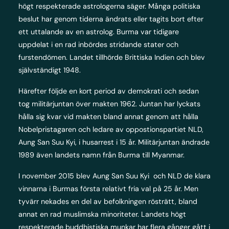
högt respekterade astrologerna säger. Många politiska
beslut har genom tiderna ändrats eller tagits bort efter
ett uttalande av en astrolog. Burma var tidigare
uppdelat i en rad inbördes stridande stater och
furstendömen. Landet tillhörde Brittiska Indien och blev
självständigt 1948.
Härefter följde en kort period av demokrati och sedan
tog militärjuntan över makten 1962. Juntan har lyckats
hålla sig kvar vid makten bland annat genom att hålla
Nobelpristagaren och ledare av oppostionspartiet NLD,
Aung San Suu Kyi, i husarrest i 15 år. Militärjuntan ändrade
1989 även landets namn från Burma till Myanmar.
I november 2015 blev Aung San Suu Kyi och NLD de klara
vinnarna i Burmas första relativt fria val på 25 år. Men
tyvärr nekades en del av befolkningen rösträtt, bland
annat en rad muslimska minoriteter. Landets högt
respekterade buddhistiska munkar har flera gånger gått i