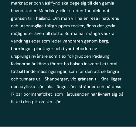
marknader och väskfynd ska bege sig till den gamla
huvudstaden Mandalay, eller staden Tachilek mot
gränsen till Thailand. Om man vill ha en resa i naturens
och ursprungliga folkgruppers tecken, finns det goda
möjligheter även till detta. Burma har många vackra
vandringsleder som leder vandraren genom berg,
barrskogar, plantager och byar bebodda av
ursprungsinvånare som t ex folkgruppen Padaung.
Kvinnorna är kända för att ha halsen insvept i ett otal
tättsittande mässingsringar, som får den att se längre
och tunnare ut. I Shanbergen, vid gränsen till Kina, ligger
den idylliska sjön Inle. Längs sjöns stränder och på dess
17 öar bor Inthafolket, som i årtusenden har livnärt sig på
fiske i den pittoreska sjön.