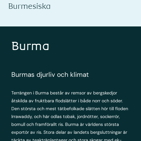
Burmesiska
Burma
Burmas djurliv och klimat
Terrängen i Burma består av remsor av bergskedjor
åtskilda av fruktbara flodslätter i både norr och söder.
Den största och mest tätbefolkade slätten hör till floden
Irrawaddy, och här odlas tobak, jordnötter, sockerrör,
bomull och framförallt ris. Burma är världens största
exportör av ris. Stora delar av landets bergsluttningar är
täckta av teakträplantager och stora skogar med ek-