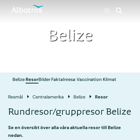
Belize
Belize
Resor
Bilder
Fakta
Inresa
Vaccination
Klimat
Resmål
Central­amerika
Belize
Resor
Rundresor/gruppresor Belize
Se en översikt över alla våra aktuella resor till Belize
nedan.