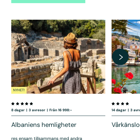
NYHET!
8 dagar
|
3 avresor
|
Från 16 998:-
14 dagar
|
3 avr
Albaniens hemligheter
Vårkänslo
res ensam tillsammans med andra