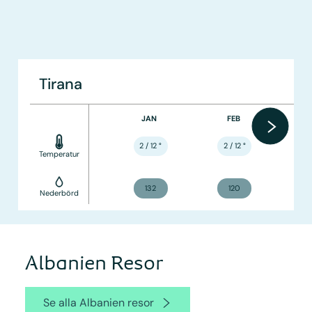
Tirana
JAN
FEB
2 / 12
°
2 / 12
°
Temperatur
132
120
Nederbörd
Albanien Resor
Se alla Albanien resor