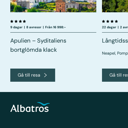
9 dagar
|
8 avresor
|
Från 16 998:-
22 dagar
|
2 av
Apulien – Syditaliens
Långtidss
bortglömda klack
Neapel, Pompe
Gå till resa
Gå till r