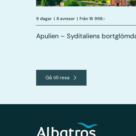
9 dagar
|
8 avresor
|
Från 16 998:-
Apulien – Syditaliens bortglömd
Gå till resa