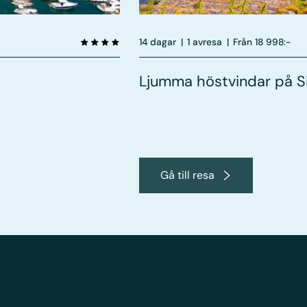
14 dagar
|
1 avresa
|
Från 18 998:-
Ljumma höstvindar på Si
Gå till resa