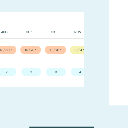
AUG
SEP
OKT
NOV
DEC
17 / 30
°
14 / 26
°
10 / 20
°
6 / 14
°
2 / 10
°
2
2
3
4
3