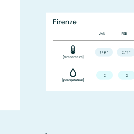
Firenze
JAN
FEB
1 / 9
°
2 / 11
°
[temperature]
2
2
[percipitation]