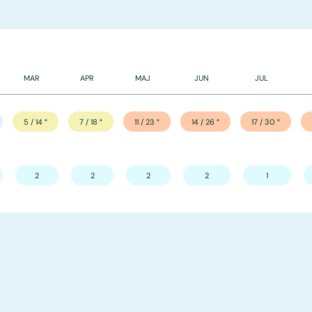
MAR
APR
MAJ
JUN
JUL
5 / 14
°
7 / 18
°
11 / 23
°
14 / 26
°
17 / 30
°
2
2
2
2
1