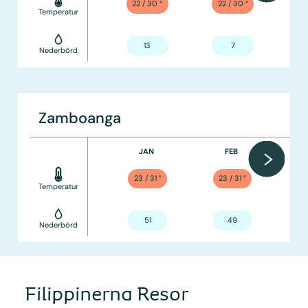
22 / 30
°
22 / 30
°
Temperatur
13
7
Nederbörd
Zamboanga
JAN
FEB
23 / 31
°
23 / 31
°
Temperatur
51
49
Nederbörd
Filippinerna Resor