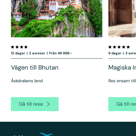
12 dagar
|
2 avresor
|
Från 49 998:-
9 dagar
|
3 avr
Vägen till Bhutan
Magiska I
Åskdrakens land
Res ensam ti
Gå till resa
Gå till r