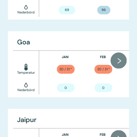
69
96
Nederbörd
Goa
JAN
FEB
20 / 31
°
20 / 31
°
Temperatur
0
0
Nederbörd
Jaipur
JAN
FEB