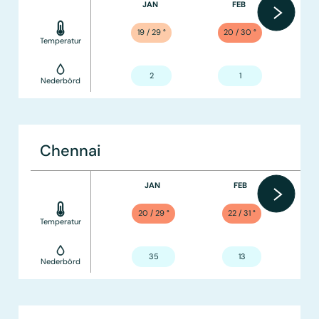
JAN
FEB
19 / 29
°
20 / 30
°
Temperatur
2
1
Nederbörd
Chennai
JAN
FEB
20 / 29
°
22 / 31
°
Temperatur
35
13
Nederbörd