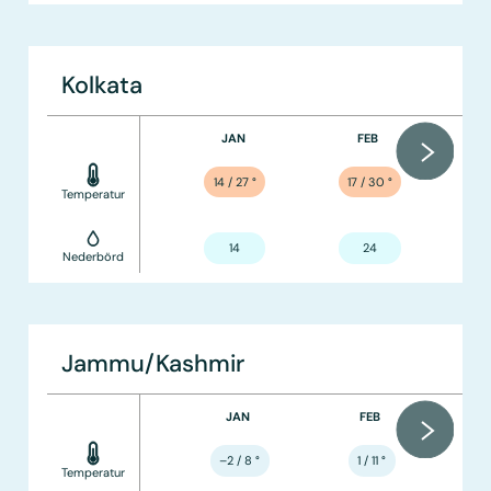
Kolkata
JAN
FEB
14 / 27
°
17 / 30
°
Temperatur
14
24
Nederbörd
Jammu/Kashmir
JAN
FEB
–2 / 8
°
1 / 11
°
Temperatur