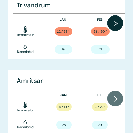
Trivandrum
JAN
FEB
22 / 29
°
23 / 30
°
Temperatur
19
21
Nederbörd
Amritsar
JAN
FEB
4 / 19
°
6 / 22
°
Temperatur
28
29
Nederbörd