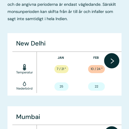
och de angivna perioderna är endast vägledande. Särskilt
monsunperioden kan skifta från år till år och infaller som
sagt inte samtidigt i hela Indien.
New Delhi
JAN
FEB
7 / 21
°
10 / 24
°
Temperatur
25
22
Nederbörd
Mumbai