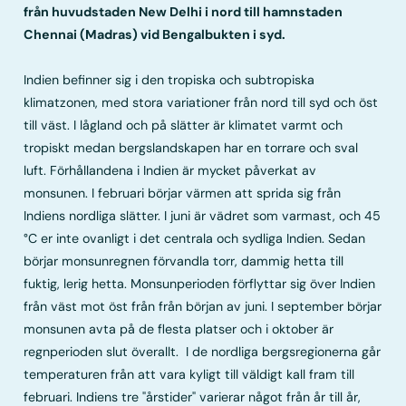
från huvudstaden New Delhi i nord till hamnstaden
Chennai (Madras) vid Bengalbukten i syd.
Indien befinner sig i den tropiska och subtropiska
klimatzonen, med stora variationer från nord till syd och öst
till väst. I lågland och på slätter är klimatet varmt och
tropiskt medan bergslandskapen har en torrare och sval
luft. Förhållandena i Indien är mycket påverkat av
monsunen. I februari börjar värmen att sprida sig från
Indiens nordliga slätter. I juni är vädret som varmast, och 45
°C er inte ovanligt i det centrala och sydliga Indien. Sedan
börjar monsunregnen förvandla torr, dammig hetta till
fuktig, lerig hetta. Monsunperioden förflyttar sig över Indien
från väst mot öst från från början av juni. I september börjar
monsunen avta på de flesta platser och i oktober är
regnperioden slut överallt. I de nordliga bergsregionerna går
temperaturen från att vara kyligt till väldigt kall fram till
februari. Indiens tre "årstider" varierar något från år till år,