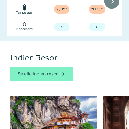
9 / 22
°
12 / 25
°
Temperatur
6
10
Nederbörd
Indien Resor
Se alla Indien resor