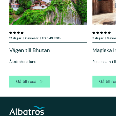
12 dagar
|
2 avresor
|
Från 49 998:-
9 dagar
|
3 avr
Vägen till Bhutan
Magiska I
Åskdrakens land
Res ensam ti
Gå till resa
Gå till r