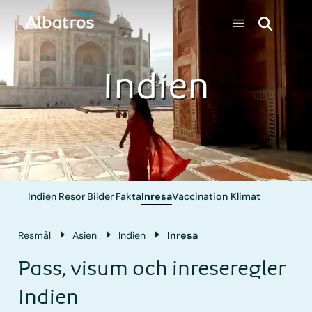
Indien
Indien
Resor
Bilder
Fakta
Inresa
Vaccination
Klimat
Resmål
Asien
Indien
Inresa
Pass, visum och inreseregler
Indien