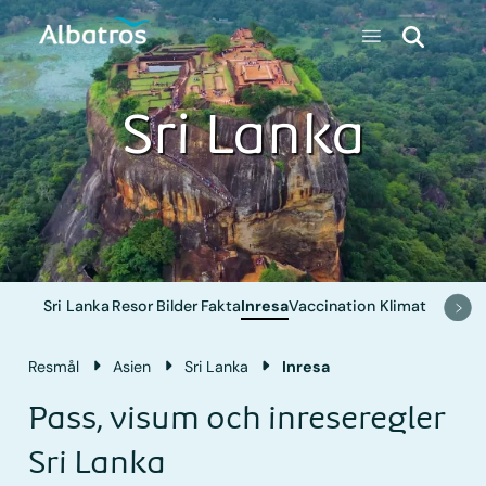
Sri Lanka
Sri Lanka
Resor
Bilder
Fakta
Inresa
Vaccination
Klimat
Resmål
Asien
Sri Lanka
Inresa
Pass, visum och inreseregler
Sri Lanka