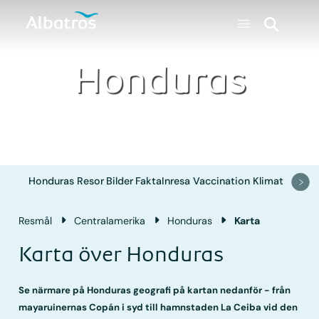
Honduras
Honduras
Resor
Bilder
Fakta
Inresa
Vaccination
Klimat
Resmål
Central­amerika
Honduras
Karta
Karta över Honduras
Se närmare på Honduras geografi på kartan nedanför - från
mayaruinernas Copán i syd till hamnstaden La Ceiba vid den