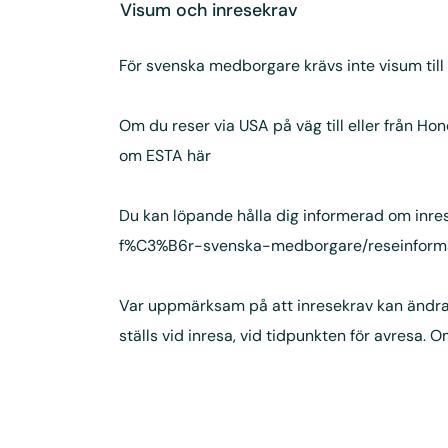
Visum och inresekrav
För svenska medborgare krävs inte visum till
Om du reser via USA på väg till eller från 
om ESTA
här
Du kan löpande hålla dig informerad om inr
f%C3%B6r-svenska-medborgare/reseinforma
Var uppmärksam på att inresekrav kan ändras 
ställs vid inresa, vid tidpunkten för avresa.