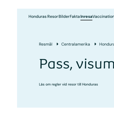
Honduras
Resor
Bilder
Fakta
Inresa
Vaccinatio
Resmål
Central­amerika
Hondur
Pass, visu
Läs om regler vid resor till Honduras