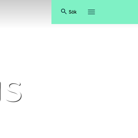
Sök
s