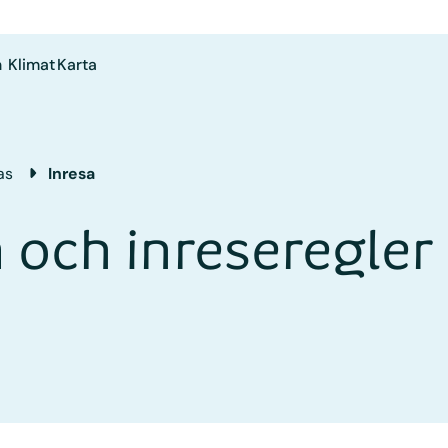
n
Klimat
Karta
as
Inresa
m och inreseregle