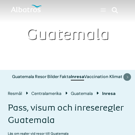
Guatemala
Guatemala
Resor
Bilder
Fakta
Inresa
Vaccination
Klimat
Resmål
Central­amerika
Guatemala
Inresa
Pass, visum och inreseregler
Guatemala
Läs om regler vid resor till Guatemala