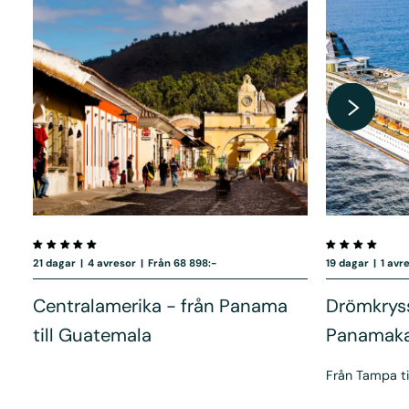
21 dagar
|
4 avresor
|
Från 68 898:-
19 dagar
|
1 avr
Centralamerika - från Panama
Drömkrys
till Guatemala
Panamaka
Från Tampa ti