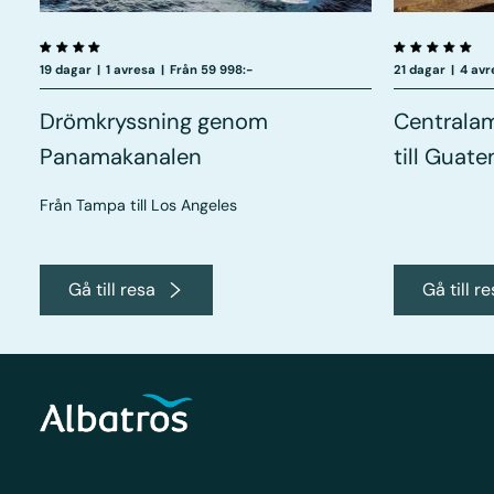
19 dagar
|
1 avresa
|
Från 59 998:-
21 dagar
|
4 avr
Drömkryssning genom
Centralam
Panamakanalen
till Guat
Från Tampa till Los Angeles
Gå till resa
Gå till r