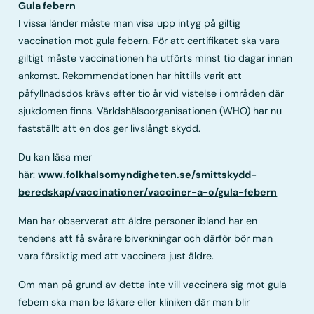
Gula febern
I vissa länder måste man visa upp intyg på giltig
vaccination mot gula febern. För att certifikatet ska vara
giltigt måste vaccinationen ha utförts minst tio dagar innan
ankomst. Rekommendationen har hittills varit att
påfyllnadsdos krävs efter tio år vid vistelse i områden där
sjukdomen finns. Världshälsoorganisationen (WHO) har nu
fastställt att en dos ger livslångt skydd.
Du kan läsa mer
här:
www.folkhalsomyndigheten.se/smittskydd-
beredskap/vaccinationer/vacciner-a-o/gula-febern
Man har observerat att äldre personer ibland har en
tendens att få svårare biverkningar och därför bör man
vara försiktig med att vaccinera just äldre.
Om man på grund av detta inte vill vaccinera sig mot gula
febern ska man be läkare eller kliniken där man blir