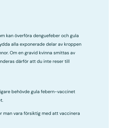
om kan överföra denguefeber och gula
skydda alla exponerade delar av kroppen
nnor. Om en gravid kvinna smittas av
eras därför att du inte reser till
idigare behövde gula febern-vaccinet
t.
ör man vara försiktig med att vaccinera