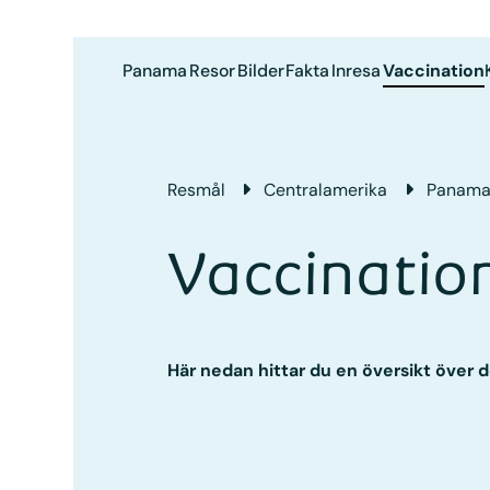
Panama
Resor
Bilder
Fakta
Inresa
Vaccination
Resmål
Central­amerika
Panam
Vaccinati
Här nedan hittar du en översikt över 