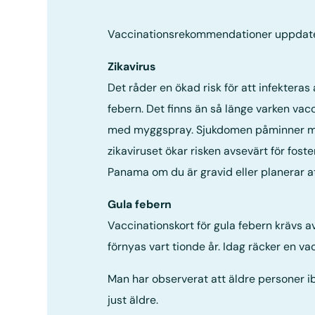
Vaccinationsrekommendationer uppdat
Zikavirus
Det råder en ökad risk för att infekteras 
febern. Det finns än så länge varken va
med myggspray. Sjukdomen påminner mycke
zikaviruset ökar risken avsevärt för fos
Panama om du är gravid eller planerar att
Gula febern
Vaccinationskort för gula febern krävs 
förnyas vart tionde år. Idag räcker en va
Man har observerat att äldre personer ib
just äldre.