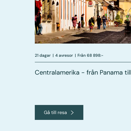
21 dagar
|
4 avresor
|
Från 68 898:-
Centralamerika - från Panama ti
Gå till resa