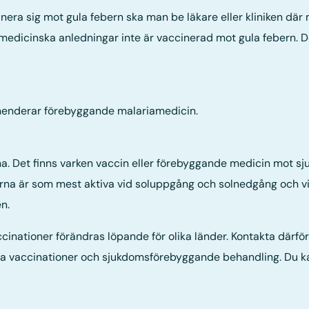
era sig mot gula febern ska man be läkare eller kliniken där m
medicinska anledningar inte är vaccinerad mot gula febern. 
mmenderar förebyggande malariamedicin.
a. Det finns varken vaccin eller förebyggande medicin mot sju
a är som mest aktiva vid soluppgång och solnedgång och vid
n.
ationer förändras löpande för olika länder. Kontakta därför d
ga vaccinationer och sjukdomsförebyggande behandling. Du k