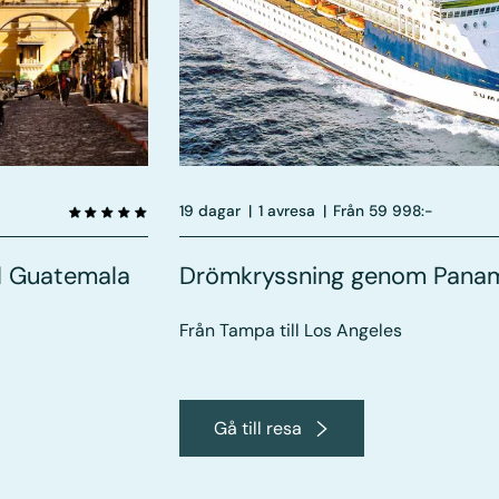
19 dagar
|
1 avresa
|
Från 59 998:-
ll Guatemala
Drömkryssning genom Pana
Från Tampa till Los Angeles
Gå till resa