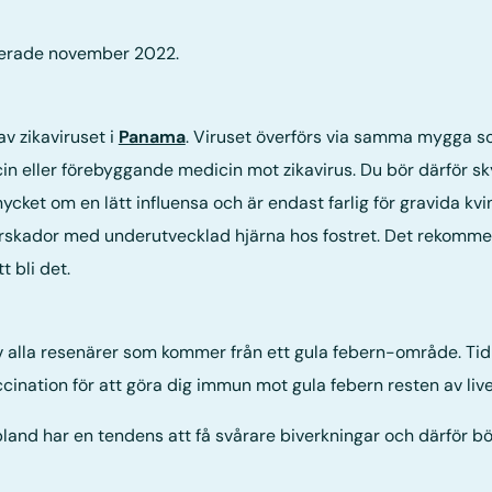
erade november 2022.
av zikaviruset i
Panama
. Viruset överförs via samma mygga s
ccin eller förebyggande medicin mot zikavirus. Du bör därför 
t om en lätt influensa och är endast farlig för gravida kvi
terskador med underutvecklad hjärna hos fostret. Det rekommend
 bli det.
av alla resenärer som kommer från ett gula febern-område. T
ccination för att göra dig immun mot gula febern resten av live
land har en tendens att få svårare biverkningar och därför b