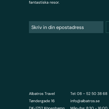
fantastiska resor.
Albatros Travel
Tel: 08 – 52 50 38 68
Tøndergade 16
info@albatros.se
DK-1752 Köpenhamn
Mån-fre: 8:30 - 16:00