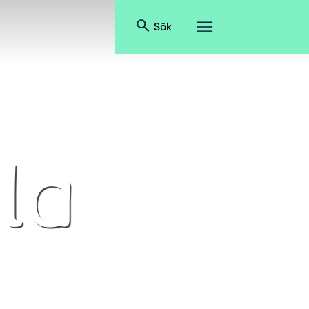
Sök
la