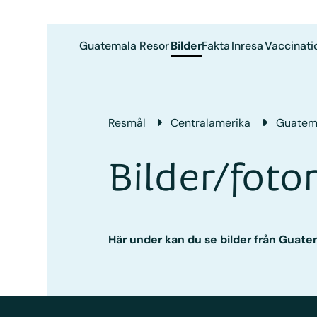
Guatemala
Resor
Bilder
Fakta
Inresa
Vaccinati
Resmål
Central­amerika
Guatem
Bilder/fot
Här under kan du se bilder från Guate