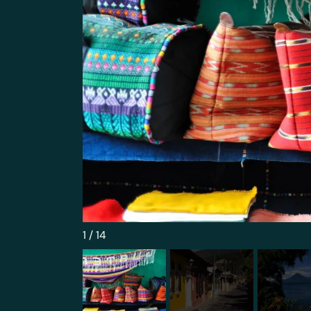
1
/
14