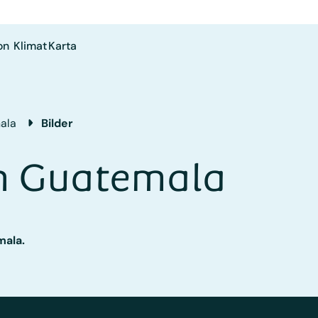
on
Klimat
Karta
ala
Bilder
on Guatemala
mala.