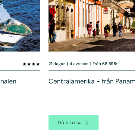
21 dagar
|
4 avresor
|
Från 68 898:-
nalen
Centralamerika - från Panam
Gå till resa