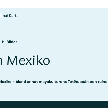
limat
Karta
Bilder
n Mexiko
n Mexiko - bland annat mayakulturens Tetihuacán och ruine