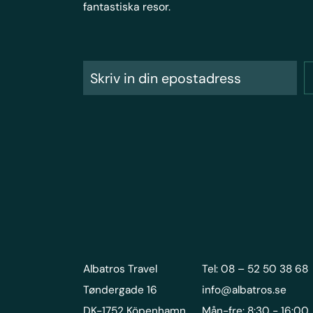
fantastiska resor.
Albatros Travel
Tel: 08 – 52 50 38 68
Tøndergade 16
info@albatros.se
DK-1752 Köpenhamn
Mån-fre: 8:30 - 16:00