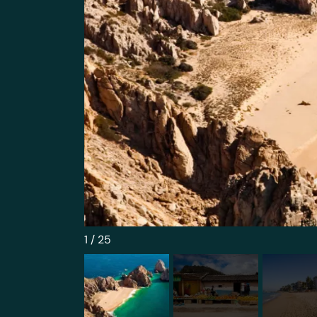
1
/
25