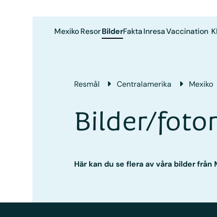
Mexiko
Resor
Bilder
Fakta
Inresa
Vaccination
K
Resmål
Central­amerika
Mexiko
Bilder/foto
Här kan du se flera av våra bilder frå