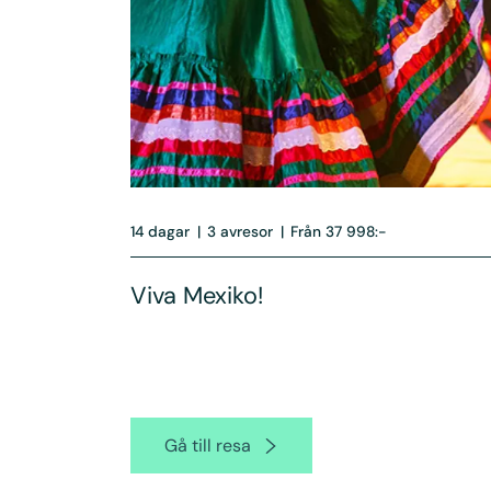
14 dagar
|
3 avresor
|
Från 37 998:-
Viva Mexiko!
Gå till resa