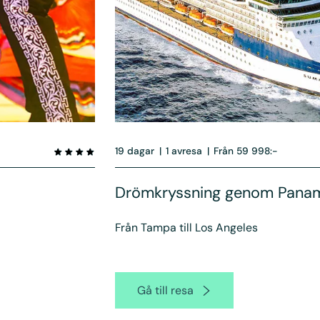
19 dagar
|
1 avresa
|
Från 59 998:-
Drömkryssning genom Pana
Från Tampa till Los Angeles
Gå till resa