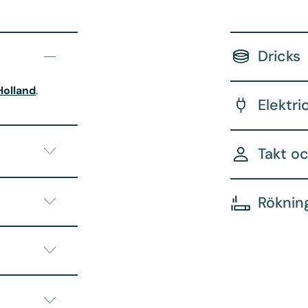
Dricks
Holland
.
Elektri
Takt o
Röknin