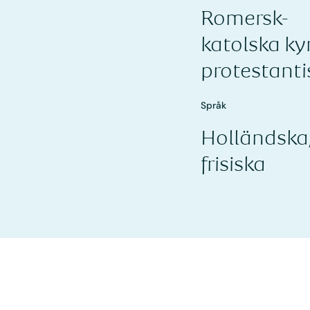
Romersk-
katolska ky
protestant
Språk
Holländska
frisiska