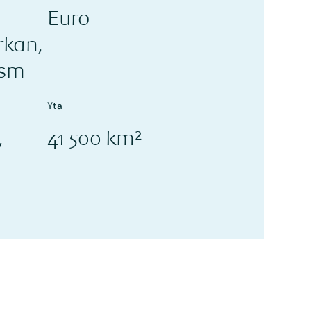
Euro
rkan,
ism
Yta
,
41 500 km²