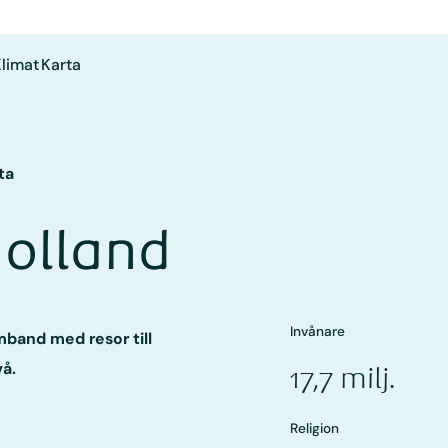
limat
Karta
ta
olland
Invånare
amband med resor till
vå.
17,7 milj.
Religion