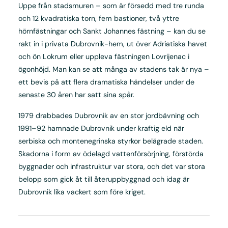
Uppe från stadsmuren – som är försedd med tre runda
och 12 kvadratiska torn, fem bastioner, två yttre
hörnfästningar och Sankt Johannes fästning – kan du se
rakt in i privata Dubrovnik-hem, ut över Adriatiska havet
och ön Lokrum eller uppleva fästningen Lovrijenac i
ögonhöjd. Man kan se att många av stadens tak är nya –
ett bevis på att flera dramatiska händelser under de
senaste 30 åren har satt sina spår.
1979 drabbades Dubrovnik av en stor jordbävning och
1991–92 hamnade Dubrovnik under kraftig eld när
serbiska och montenegrinska styrkor belägrade staden.
Skadorna i form av ödelagd vattenförsörjning, förstörda
byggnader och infrastruktur var stora, och det var stora
belopp som gick åt till återuppbyggnad och idag är
Dubrovnik lika vackert som före kriget.