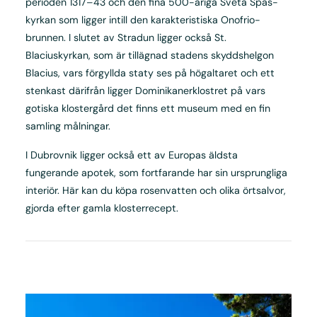
perioden 1317–43 och den fina 500-åriga Sveta Spas-
kyrkan som ligger intill den karakteristiska Onofrio-
brunnen. I slutet av Stradun ligger också St.
Blaciuskyrkan, som är tillägnad stadens skyddshelgon
Blacius, vars förgyllda staty ses på högaltaret och ett
stenkast därifrån ligger Dominikanerklostret på vars
gotiska klostergård det finns ett museum med en fin
samling målningar.
I Dubrovnik ligger också ett av Europas äldsta
fungerande apotek, som fortfarande har sin ursprungliga
interiör. Här kan du köpa rosenvatten och olika örtsalvor,
gjorda efter gamla klosterrecept.