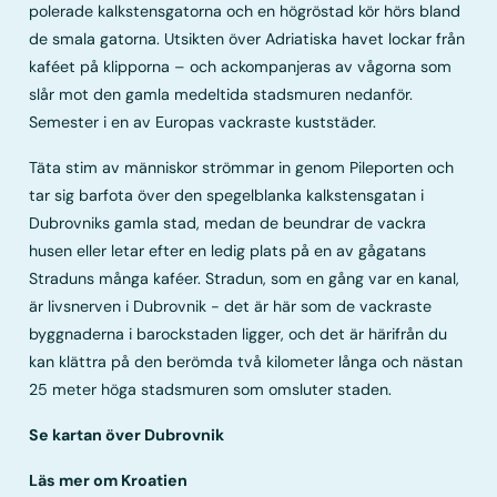
polerade kalkstensgatorna och en högröstad kör hörs bland
de smala gatorna. Utsikten över Adriatiska havet lockar från
kaféet på klipporna – och ackompanjeras av vågorna som
slår mot den gamla medeltida stadsmuren nedanför.
Semester i en av Europas vackraste kuststäder.
Täta stim av människor strömmar in genom Pileporten och
tar sig barfota över den spegelblanka kalkstensgatan i
Dubrovniks gamla stad, medan de beundrar de vackra
husen eller letar efter en ledig plats på en av gågatans
Straduns många kaféer. Stradun, som en gång var en kanal,
är livsnerven i Dubrovnik - det är här som de vackraste
byggnaderna i barockstaden ligger, och det är härifrån du
kan klättra på den berömda två kilometer långa och nästan
25 meter höga stadsmuren som omsluter staden.
Se kartan över Dubrovnik
Läs mer om Kroatien