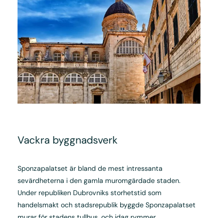
Vackra byggnadsverk
Sponzapalatset är bland de mest intressanta
sevärdheterna i den gamla muromgärdade staden.
Under republiken Dubrovniks storhetstid som
handelsmakt och stadsrepublik byggde Sponzapalatset
murar för stadens tullhus, och idag rymmer