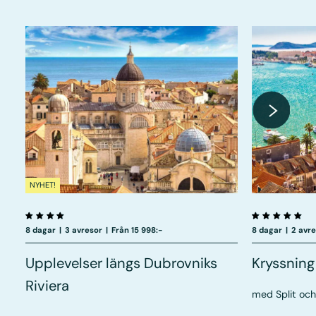
NYHET!
8 dagar
|
3 avresor
|
Från 15 998:-
8 dagar
|
2 avr
Upplevelser längs Dubrovniks
Kryssning
Riviera
med Split oc