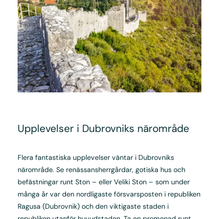
Upplevelser i Dubrovniks närområde
Flera fantastiska upplevelser väntar i Dubrovniks
närområde. Se renässansherrgårdar, gotiska hus och
befästningar runt Ston – eller Veliki Ston – som under
många år var den nordligaste försvarsposten i republiken
Ragusa (Dubrovnik) och den viktigaste staden i
republiken utanför huvudstaden. Ta en promenad runt