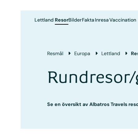
Lettland
Resor
Bilder
Fakta
Inresa
Vaccination
Resmål
Europa
Lettland
Re
Rundresor/
Se en översikt av Albatros Travels reso