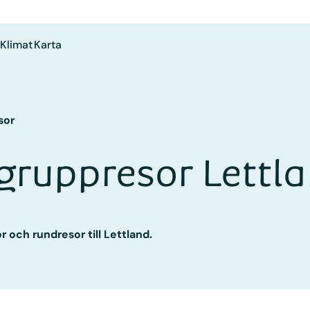
Klimat
Karta
sor
gruppresor Lettl
r och rundresor till Lettland.