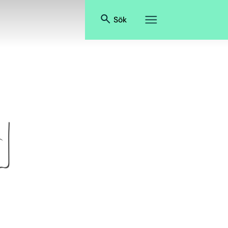
Sök
d