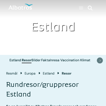
Estland
Estland
Resor
Bilder
Fakta
Inresa
Vaccination
Klimat
Resmål
Europa
Estland
Resor
Rundresor/gruppresor
Estland