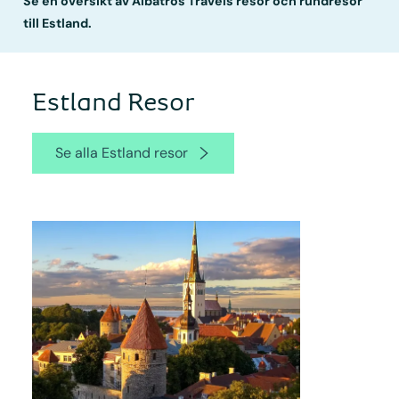
Se en översikt av Albatros Travels resor och rundresor
till Estland.
Estland Resor
Se alla Estland resor