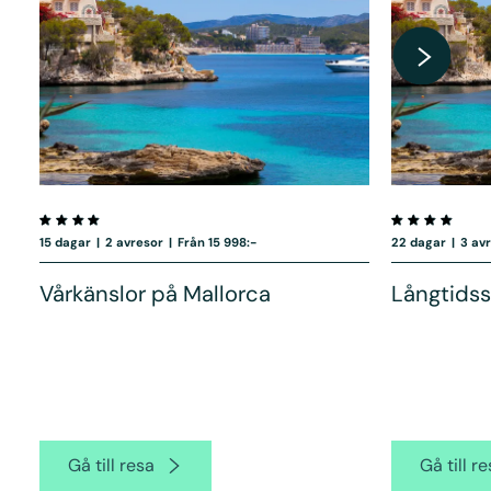
15 dagar
|
2 avresor
|
Från 15 998:-
22 dagar
|
3 av
Vårkänslor på Mallorca
Långtidss
Gå till resa
Gå till r