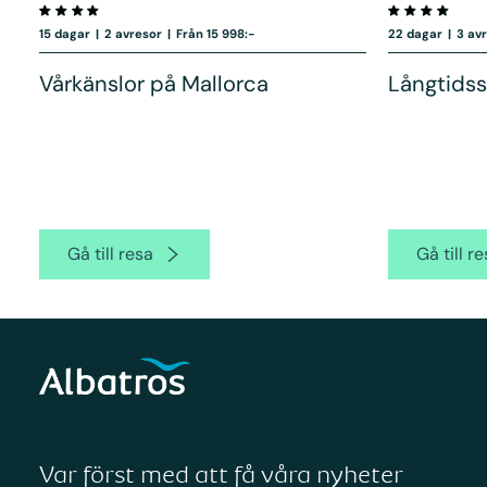
15 dagar
|
2 avresor
|
Från 15 998:-
22 dagar
|
3 av
Vårkänslor på Mallorca
Långtidss
Gå till resa
Gå till r
Var först med att få våra nyheter