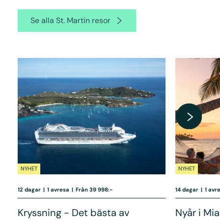
Se alla St. Martin resor
NYHET
NYHET
12 dagar
|
1 avresa
|
Från 39 998:-
14 dagar
|
1 avr
Kryssning - Det bästa av
Nyår i Mi