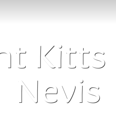
nt Kitts
Nevis