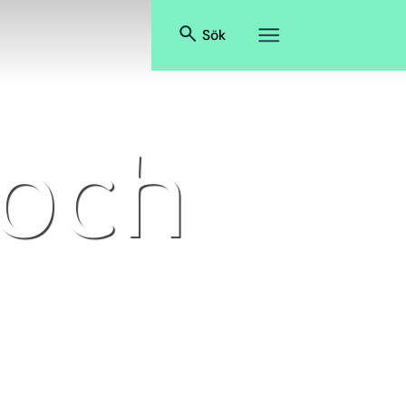
Sök
 och