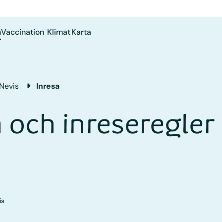
a
Vaccination
Klimat
Karta
 Nevis
Inresa
 och inreseregler 
is