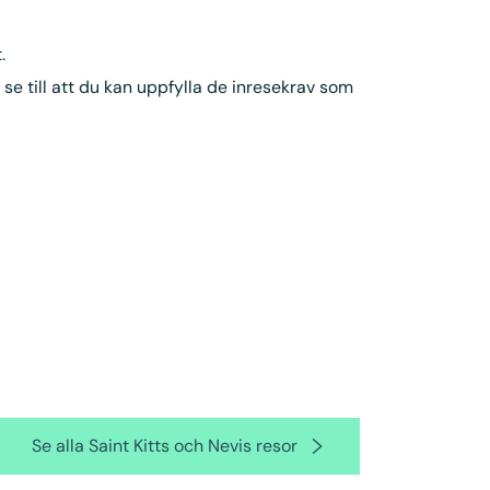
.
 se till att du kan uppfylla de inresekrav som
Se alla Saint Kitts och Nevis resor