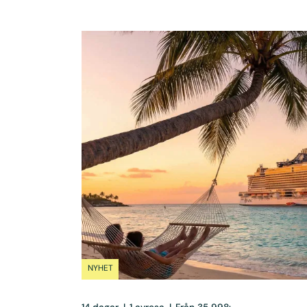
NYHET
14 dagar
|
1 avresa
|
Från 35 998:-