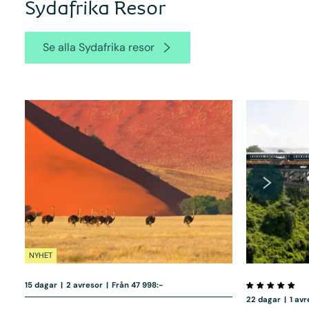
Sydafrika Resor
Se alla Sydafrika resor
NYHET
15 dagar
|
2 avresor
|
Från 47 998:-
22 dagar
|
1 av