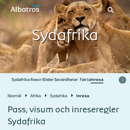
Sydafrika
Sydafrika
Resor
Bilder
Sevärdheter
Fakta
Inresa
Resmål
Afrika
Sydafrika
Inresa
Pass, visum och inreseregler
Sydafrika