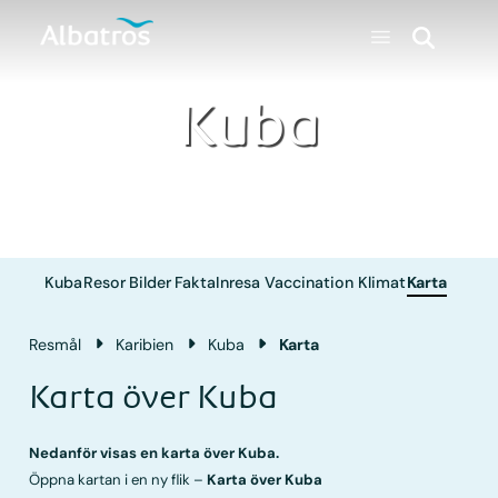
Kuba
Kuba
Resor
Bilder
Fakta
Inresa
Vaccination
Klimat
Karta
Resmål
Karibien
Kuba
Karta
Karta över Kuba
Nedanför visas en karta över Kuba.
Öppna kartan i en ny flik –
Karta över Kuba