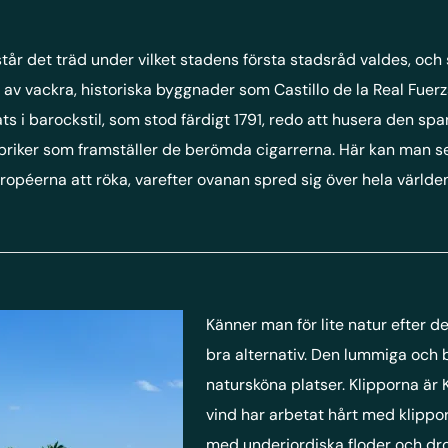
tår det träd under vilket stadens första stadsråd valdes, och 
 av vackra, historiska byggnader som Castillo de la Real Fuerz
 i barockstil, som stod färdigt 1791, redo att husera den spa
fabriker som framställer de berömda cigarrerna. Här kan man s
ropéerna att röka, varefter ovanan spred sig över hela världen
Känner man för lite natur efter d
bra alternativ. Den lummiga och 
natursköna platser. Klipporna är
vind har arbetat hårt med klippo
med underjordiska floder och dro