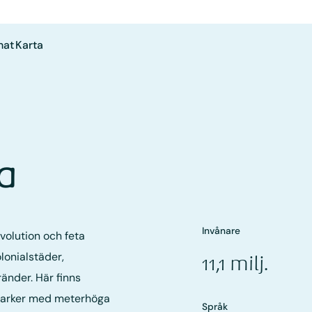
mat
Karta
ba
Invånare
volution och feta
lonialstäder,
11,1 milj.
änder. Här finns
marker med meterhöga
Språk