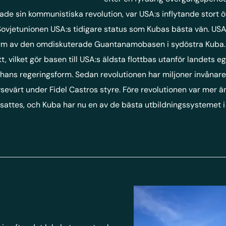
ade sin kommunistiska revolution, var USA:s inflytande stort 
Sovjetunionen USA:s tidigare status som Kubas bästa vän. USA 
i form av den omdiskuterade Guantanamobasen i sydöstra Kuba
t, vilket gör basen till USA:s äldsta flottbas utanför landets
ans regeringsform. Sedan revolutionen har miljoner invånare fl
sevärt under Fidel Castros styre. Före revolutionen var mer ä
ttes, och Kuba har nu en av de bästa utbildningssystemet i