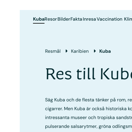
Kuba
Resor
Bilder
Fakta
Inresa
Vaccination
Kli
Resmål
Karibien
Kuba
Res till Ku
Säg Kuba och de flesta tänker på rom, re
cigarrer. Men Kuba är också historiska ko
intressanta museer och tropiska sandstr
pulserande salsarytmer, gröna odlings