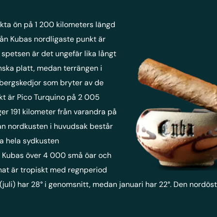
ckta ön på 1 200 kilometers längd
rån Kubas nordligaste punkt är
a spetsen är det ungefär lika långt
nska platt, medan terrängen i
 bergskedjor som bryter av de
kt är Pico Turquino på 2 005
ger 191 kilometer från varandra på
dan nordkusten i huvudsak består
ta hela sydkusten
v Kubas över 4 000 små öar och
imat är tropiskt med regnperiod
(juli) har 28° i genomsnitt, medan januari har 22°. Den nordö