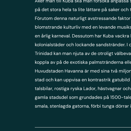
Åker man till Kuba ska man försöka anpassa s
på det stora hela ta lite lättare på saker och t
Förutom denna naturligt avstressande faktor 
blomstrande kulturliv med en levande musiks
en årlig karneval. Dessutom har Kuba vackr
kolonialstäder och lockande sandstränder. I 
Trinidad kan man njuta av de otroligt välbev
koppla av på de exotiska palmstränderna eller
Huvudstaden Havanna är med sina två miljone
stad och kan uppvisa en kontrastrik gatubil
talsbilar, rostiga ryska Lador, hästvagnar oc
gamla stadsdel som grundades på 1500-talet 
smala, stenlagda gatorna, förbi tunga dörrar 