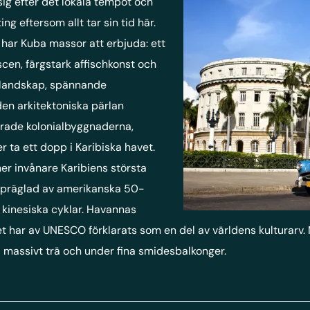
ig efter det lokala tempot och
ing eftersom allt tar sin tid här.
har Kuba massor att erbjuda: ett
cen, färgstark affischkonst och
a landskap, spännande
den arkitektoniska pärlan
arade kolonialbyggnaderna,
 ta ett dopp i Karibiska havet.
r invånare Karibiens största
d präglad av amerikanska 50-
h kinesiska cyklar. Havannas
har av UNESCO förklarats som en del av världens kulturarv. 
i massivt trä och under fina smidesbalkonger.