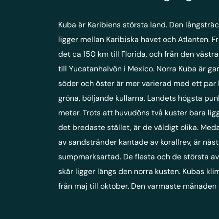
Kuba är Karibiens största land. Den långsträ
ligger mellan Karibiska havet och Atlanten. F
det ca 150 km till Florida, och från den västr
till Yucatanhalvön i Mexico. Norra Kuba är ga
söder och öster är mer varierad med ett par
gröna, böljande kullarna. Landets högsta pun
meter. Trots att huvudöns två kuster bara lig
det bredaste stället, är de väldigt olika. Me
av sandstränder kantade av korallrev, är näs
sumpmarksartad. De flesta och de största a
skär ligger längs den norra kusten. Kubas kl
från maj till oktober. Den varmaste månaden 