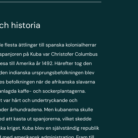
ch historia
e flesta ättlingar till spanska kolonialherrar
e spanjoren på Kuba var Christofer Columbus
resa till Amerika år 1492. Härefter tog den
 den indianska ursprungsbefolkningen blev
es befolkningen när de afrikanska slavarna
nyanlagda kaffe- och sockerplantagerna.
t var hårt och undertryckande och
nder århundradena. Men kubanerna skulle
d att kasta ut spanjorerna, vilket skedde
a kriget. Kuba blev en självständig republik
d med amerikansk administration. Fram till