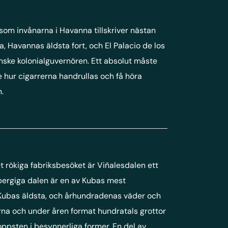
som invånarna i Havanna tillskriver nästan
a, Havannas äldsta fort, och El Palacio de los
nske kolonialguvernören. Ett absolut måste
e hur cigarrerna handrullas och få höra
.
et rökiga fabriksbesöket är Viñalesdalen ett
bergiga dalen är en av Kubas mest
 Kubas äldsta, och århundradenas väder och
rna och under åren format hundratals grottor
ppsten i besynnerliga former. En del av