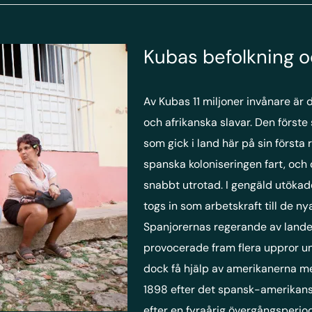
Kubas befolkning o
Av Kubas 11 miljoner invånare är d
och afrikanska slavar. Den först
som gick i land här på sin första 
spanska koloniseringen fart, och
snabbt utrotad. I gengäld utökad
togs in som arbetskraft till de 
Spanjorernas regerande av lande
provocerade fram flera uppror u
dock få hjälp av amerikanerna me
1898 efter det spansk-amerikansk
efter en fyraårig övergångsperio