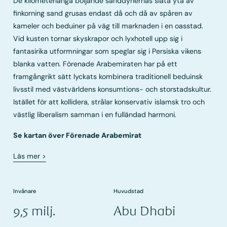
De kilometerlånga böljande sanddynernas släta yta av
finkorning sand grusas endast då och då av spåren av
kameler och beduiner på väg till marknaden i en oasstad.
Vid kusten tornar skyskrapor och lyxhotell upp sig i
fantasirika utformningar som speglar sig i Persiska vikens
blanka vatten. Förenade Arabemiraten har på ett
framgångrikt sätt lyckats kombinera traditionell beduinsk
livsstil med västvärldens konsumtions- och storstadskultur.
Istället för att kollidera, strålar konservativ islamsk tro och
västlig liberalism samman i en fulländad harmoni.
Se kartan över Förenade Arabemirat
Läs mer
>
Invånare
Huvudstad
9,5 milj.
Abu Dhabi