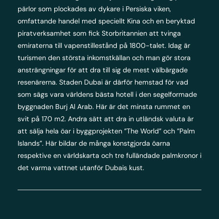
pärlor som plockades av dykare i Persiska viken,
omfattande handel med speciellt Kina och en beryktad
piratverksamhet som fick Storbritannien att tvinga
emiraterna till vapenstillestånd på 1800-talet. Idag är
turismen den största inkomstkällan och man gör stora
ansträngningar för att dra till sig de mest välbärgade
resenärerna. Staden Dubai är därför hemstad för vad
som sägs vara världens bästa hotell i den segelformade
byggnaden Burj Al Arab. Här är det minsta rummet en
svit på 170 m2. Andra sätt att dra in utländsk valuta är
att sälja hela öar i byggprojekten ”The World” och ”Palm
Islands”. Här bildar de många konstgjorda öarna
respektive en världskarta och tre fulländade palmkronor i
det varma vattnet utanför Dubais kust.