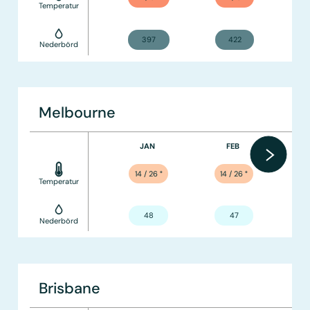
Temperatur
397
422
Nederbörd
Melbourne
JAN
FEB
14 / 26
°
14 / 26
°
Temperatur
48
47
Nederbörd
Brisbane