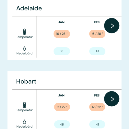
Adelaide
JAN
FEB
16 / 28
°
16 / 28
°
Temperatur
18
19
Nederbörd
Hobart
JAN
FEB
12 / 22
°
12 / 22
°
Temperatur
48
41
Nederbörd