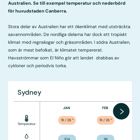
Australien. Se till exempel temperatur och nederbörd
för huvudstaden Canberra.
Stora delar av Australien har ett ökenklimat med utsträckta
savannområden. De nordliga delarna har dock ett tropiskt
klimat med regnskogar och gräsområden. I södra Australien,
som är mest befolkat, är klimatet tempererat.
Havsströmmar som El Niño gör att landet drabbas av
cykloner och periodvis torka.
Sydney
JAN
FEB
19 / 26
°
19 / 26
°
Temperatur
104
116