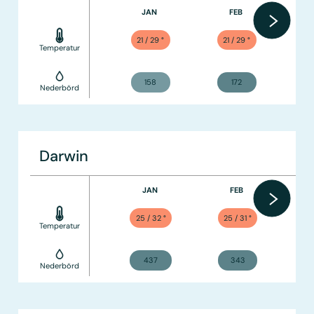
JAN
FEB
21 / 29
°
21 / 29
°
Temperatur
158
172
Nederbörd
Darwin
JAN
FEB
25 / 32
°
25 / 31
°
Temperatur
437
343
Nederbörd