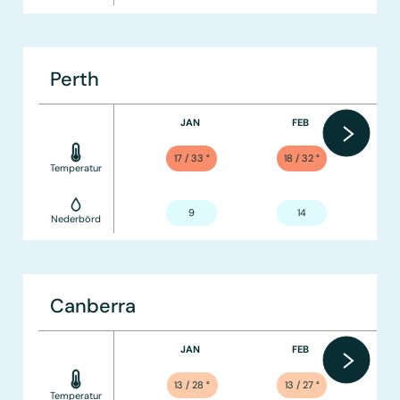
Perth
JAN
FEB
17 / 33
°
18 / 32
°
Temperatur
9
14
Nederbörd
Canberra
JAN
FEB
13 / 28
°
13 / 27
°
Temperatur