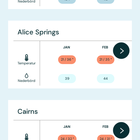
Nederbörd
Alice Springs
JAN
FEB
21 / 36
°
21 / 35
°
Temperatur
39
44
Nederbörd
Cairns
JAN
FEB
24 / 32
°
24 / 31
°