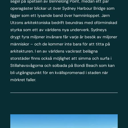
segel på spetsen av Bennelong Point, medan ett par
operagäster blickar ut över Sydney Harbour Bridge som
ligger som ett lysande band över hamninloppet. Jørn
Utzons arkitektoniska bedrift beundras med oförminskad
styrka som ett av världens nya underverk. Sydneys
drygt fyra miljoner invånare får varje år besök av miljoner
människor – och de kommer inte bara för att titta på
arkitekturen. I en av världens vackrast belägna
storstäder finns också möjlighet att simma och surfa i
Stillahavsvågorna och solbada på Bondi Beach som kan
bli utgångspunkt för en kvällspromenad i staden när
mörkret faller.