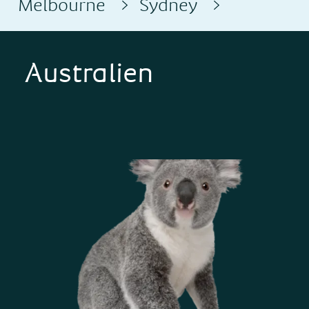
Melbourne
Sydney
Australien