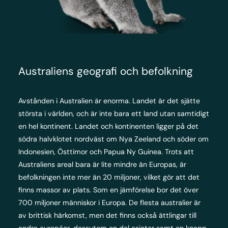
Australiens geografi och befolkning
Avstånden i Australien är enorma. Landet är det sjätte
största i världen, och är inte bara ett land utan samtidigt
en hel kontinent. Landet och kontinenten ligger på det
södra halvklotet nordväst om Nya Zeeland och söder om
Indonesien, Östtimor och Papua Ny Guinea. Trots att
Australiens areal bara är lite mindre än Europas, är
befolkningen inte mer än 20 miljoner, vilket gör att det
finns massor av plats. Som en jämförelse bor det över
700 miljoner människor i Europa. De flesta australier är
av brittisk härkomst, men det finns också ättlingar till
andra européer, dessutom en del asiater samt en knapp