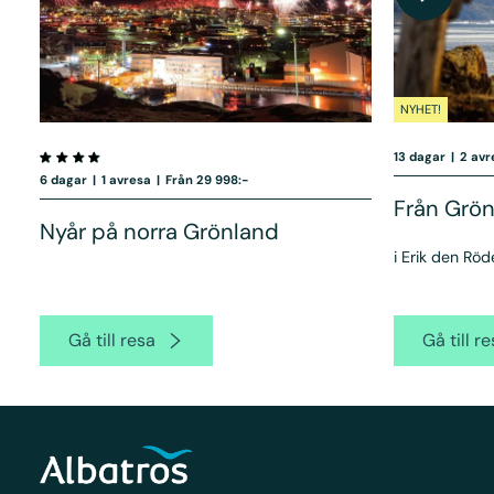
NYHET!
13 dagar
|
2 avr
6 dagar
|
1 avresa
|
Från 29 998:-
Från Grönl
Nyår på norra Grönland
i Erik den Röd
Gå till resa
Gå till r