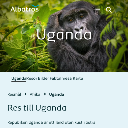
Uganda
Uganda
Resor
Bilder
Fakta
Inresa
Karta
Resmål
Afrika
Uganda
Res till Uganda
Republiken Uganda är ett land utan kust i östra