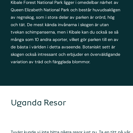
Kibale Forest National Park ligger i omedelbar närhet av
Queen Elizabeth National Park och består huvudsakligen
av regnskog, som i stora delar av parken är orörd, hög
och tät. De mest kända invånarna i skogen är utan
tvekan schimpanserna, men i Kibale kan du också se så
många som 10 andra aporter, vilket gör parken till en av
de bästa i världen i detta avseende. Botaniskt sett är
skogen också intressant och erbjuder en överväldigande
variation av träd och färgglada blommor.
Uganda Resor
Tyvärr kunde vi inte hitta några resor just nu. Ta en titt på vår