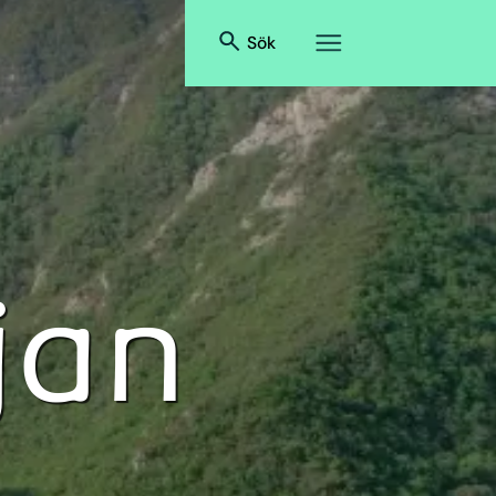
Sök
jan