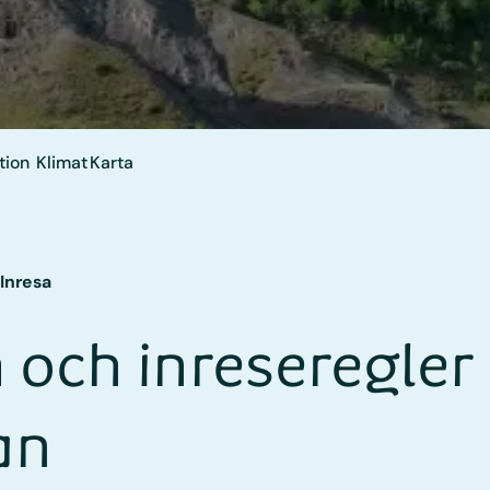
tion
Klimat
Karta
Inresa
 och inreseregler
an