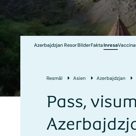
Azerbajdzjan
Resor
Bilder
Fakta
Inresa
Vaccina
Resmål
Asien
Azerbajdzjan
Pass, visum
Azerbajdzj