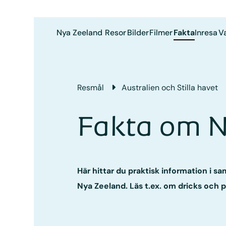
Nya Zeeland
Resor
Bilder
Filmer
Fakta
Inresa
V
Resmål
Australien och Stilla havet
Fakta om N
Här hittar du praktisk information i s
Nya Zeeland. Läs t.ex. om dricks och p