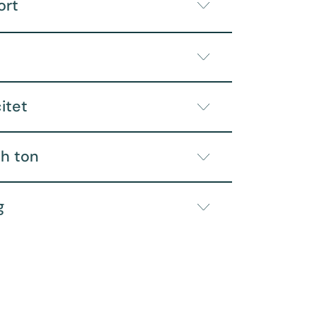
ort
citet
ch ton
g