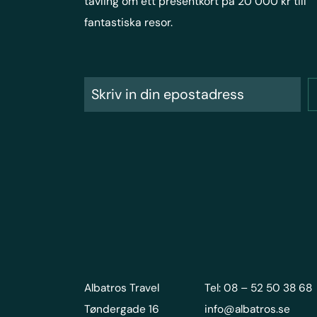
tävling om ett presentkort på 20 000 kr till
fantastiska resor.
Albatros Travel
Tel: 08 – 52 50 38 68
Tøndergade 16
info@albatros.se