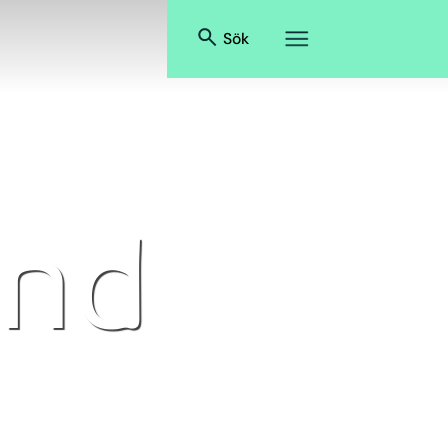
Sök
and