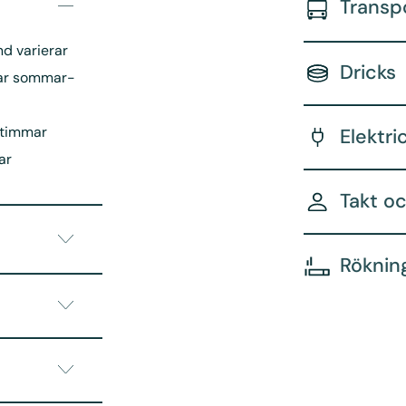
Transp
nd varierar
Dricks
har sommar-
 timmar
Elektri
ar
Takt o
Röknin