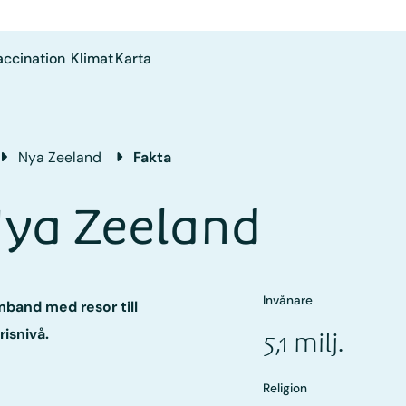
accination
Klimat
Karta
Nya Zeeland
Fakta
ya Zeeland
Invånare
amband med resor till
risnivå.
5,1 milj.
Religion