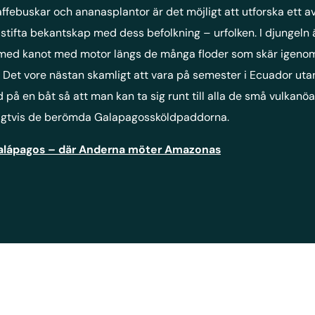
affebuskar och ananasplantor är det möjligt att utforska ett
tifta bekantskap med dess befolkning – urfolken. I djungeln ä
eller med kanot med motor längs de många floder som skär ige
. Det vore nästan skamligt att vara på semester i Ecuador uta
 en båt så att man kan ta sig runt till alla de små vulkanöar
rligtvis de berömda Galapagossköldpaddorna.
alápagos – där Anderna möter Amazonas