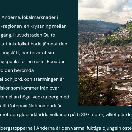
i Anderna, lokalmarknader i
e-regionen, en kryssning mellan
en gång. Huvudstaden Quito
att inkafolket hade jämnat den
högslätt, har bevarat sin
ngspunkt för en resa i Ecuador.
med den berömda
el och jord, och stämningen är
iskor som kommer från byar i
ittemellan höga, vackra berg med
allt Cotopaxi Nationalpark är
mot den glaciärklädda vulkanen på 5 897 meter, vilket gör den 
a bergstopparna i Anderna är den varma, fuktiga djungeln ös