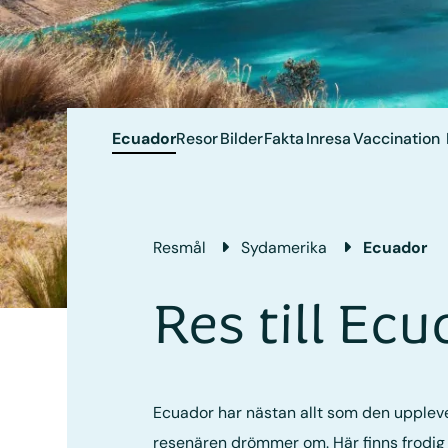
Ecuador
Resor
Bilder
Fakta
Inresa
Vaccination
Resmål
Sydamerika
Ecuador
Res till Ec
Ecuador har nästan allt som den upplev
resenären drömmer om. Här finns frodig 