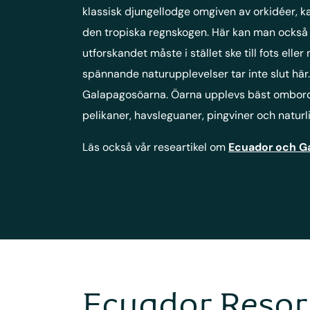
klassisk djungellodge omgiven av orkidéer, k
den tropiska regnskogen. Här kan man också s
utforskandet måste i stället ske till fots 
spännande naturupplevelser tar inte slut här
Galapagosöarna. Öarna upplevs bäst ombord på
pelikaner, havsleguaner, pingviner och natu
Läs också vår researtikel om
Ecuador och G
Ecuador Resor