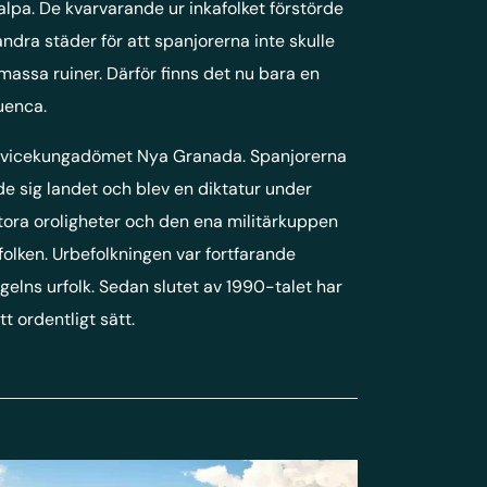
lpa. De kvarvarande ur inkafolket förstörde
dra städer för att spanjorerna inte skulle
massa ruiner. Därför finns det nu bara en
uenca.
ra vicekungadömet Nya Granada. Spanjorerna
de sig landet och blev en diktatur under
stora oroligheter och den ena militärkuppen
urfolken. Urbefolkningen var fortfarande
ungelns urfolk. Sedan slutet av 1990-talet har
t ordentligt sätt.