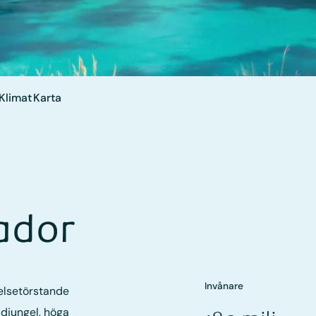
Klimat
Karta
uador
Invånare
elsetörstande
djungel, höga