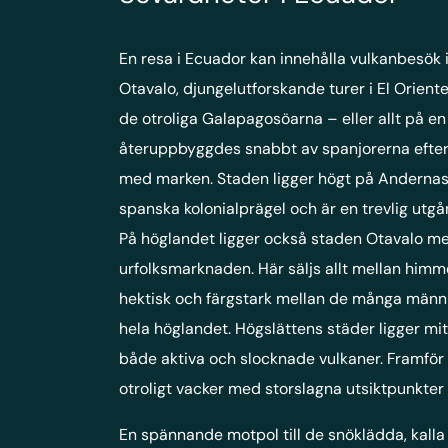
En resa i Ecuador kan innehålla vulkanbesök 
Otavalo, djungelutforskande turer i El Orient
de otroliga Galapagosöarna – eller allt på 
återuppbyggdes snabbt av spanjorerna efter 
med marken. Staden ligger högt på Andernas 
spanska kolonialprägel och är en trevlig utgå
På höglandet ligger också staden Otavalo 
urfolksmarknaden. Här säljs allt mellan himm
hektisk och färgstark mellan de många männ
hela höglandet. Högslättens städer ligger m
både aktiva och slocknade vulkaner. Framför 
otroligt vacker med storslagna utsiktpunkter 
En spännande motpol till de snöklädda, kall