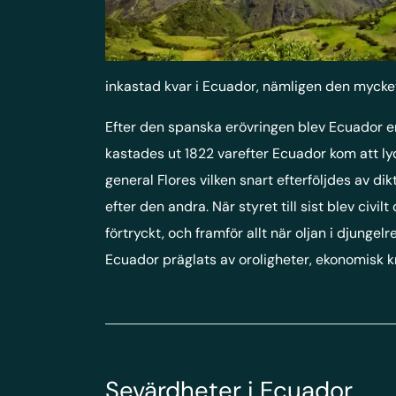
inkastad kvar i Ecuador, nämligen den mycke
Efter den spanska erövringen blev Ecuador 
kastades ut 1822 varefter Ecuador kom att ly
general Flores vilken snart efterföljdes av d
efter den andra. När styret till sist blev civi
förtryckt, och framför allt när oljan i djungel
Ecuador präglats av oroligheter, ekonomisk kr
Sevärdheter i Ecuador