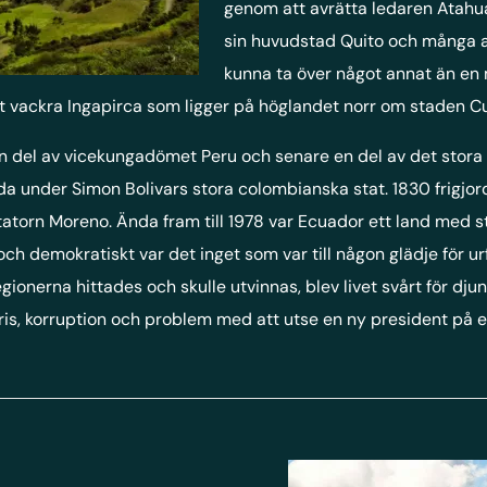
genom att avrätta ledaren Atahua
sin huvudstad Quito och många an
kunna ta över något annat än en 
t vackra Ingapirca som ligger på höglandet norr om staden C
en del av vicekungadömet Peru och senare en del av det sto
da under Simon Bolivars stora colombianska stat. 1830 frigjor
iktatorn Moreno. Ända fram till 1978 var Ecuador ett land med 
lt och demokratiskt var det inget som var till någon glädje för 
regionerna hittades och skulle utvinnas, blev livet svårt för dj
is, korruption och problem med att utse en ny president på et