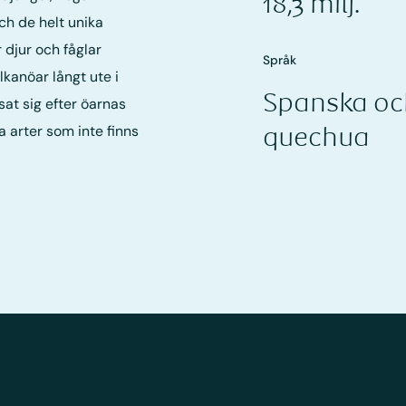
18,3 milj.
ch de helt unika
djur och fåglar
Språk
ulkanöar långt ute i
Spanska oc
sat sig efter öarnas
la arter som inte finns
quechua