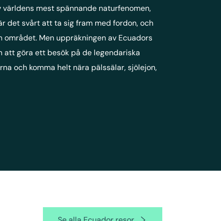
 av världens mest spännande naturfenomen,
r det svårt att ta sig fram med fordon, och
nom området. Men uppräkningen av Ecuadors
n att göra ett besök på de legendariska
na och komma helt nära pälssälar, sjölejon,
Se alla Ecuador resor