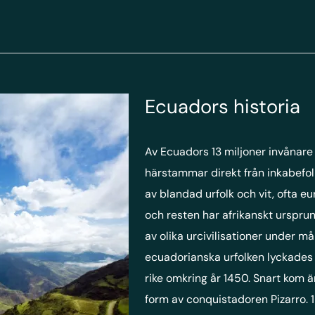
Ecuadors historia
Av Ecuadors 13 miljoner invånare 
härstammar direkt från inkabefol
av blandad urfolk och vit, ofta e
och resten har afrikanskt ursprun
av olika urcivilisationer under m
ecuadorianska urfolken lyckades i
rike omkring år 1450. Snart kom 
form av conquistadoren Pizarro. 1