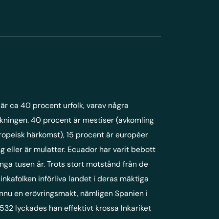
är ca 40 procent urfolk, varav några
kningen. 40 procent är mestiser (avkomling
uropeisk härkomst), 15 procent är européer
g eller är mulatter. Ecuador har varit bebott
ånga tusen år. Trots stort motstånd från de
nkafolken införliva landet i deras mäktiga
ännu en erövringsmakt, nämligen Spanien i
532 lyckades han effektivt krossa Inkariket