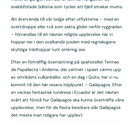
snabbfotade ödlorna som tycker att fjäril smakar mums.
Att återvända till vår lodge efter utflykterna – med en
svettdroppe eller två som sakta glider nerför ryggraden
– förvandlas till en nästan religiös upplevelse när vi
hoppar ner i den svalkande poolen med regnskogens
skyhöga trädtoppar runt omkring oss.
Efter en förträfflig övernattning på spahotellet Termas
de Papallacta i Anderna, där vattnet i spaet värms upp
av områdets vulkankällor, och en dag i Quito, har vi nu
kommit till den här resans höjdpunkt – Galápagos. Efter
en veckas fantastisk rundresa i Ecuador är det nästan
svårt att förstå hur Galápagos ska kunna överträffa våra
upplevelser, men för de flesta besökare slår Galápagos
det mesta man tidigare har upplevt.