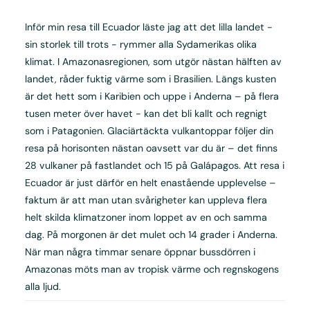
Inför min resa till Ecuador läste jag att det lilla landet -
sin storlek till trots - rymmer alla Sydamerikas olika
klimat. I Amazonasregionen, som utgör nästan hälften av
landet, råder fuktig värme som i Brasilien. Längs kusten
är det hett som i Karibien och uppe i Anderna – på flera
tusen meter över havet - kan det bli kallt och regnigt
som i Patagonien. Glaciärtäckta vulkantoppar följer din
resa på horisonten nästan oavsett var du är – det finns
28 vulkaner på fastlandet och 15 på Galápagos. Att resa i
Ecuador är just därför en helt enastående upplevelse –
faktum är att man utan svårigheter kan uppleva flera
helt skilda klimatzoner inom loppet av en och samma
dag. På morgonen är det mulet och 14 grader i Anderna.
När man några timmar senare öppnar bussdörren i
Amazonas möts man av tropisk värme och regnskogens
alla ljud.