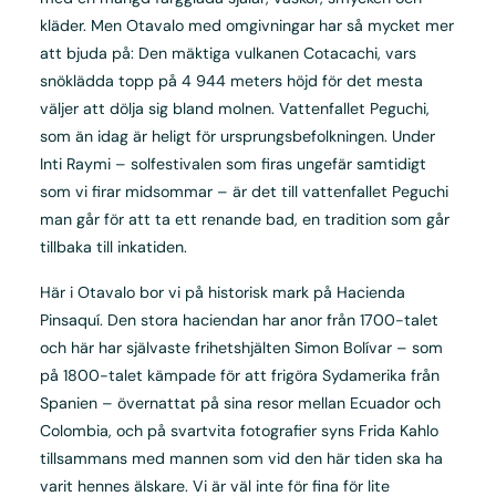
kläder. Men Otavalo med omgivningar har så mycket mer
att bjuda på: Den mäktiga vulkanen Cotacachi, vars
snöklädda topp på 4 944 meters höjd för det mesta
väljer att dölja sig bland molnen. Vattenfallet Peguchi,
som än idag är heligt för ursprungsbefolkningen. Under
Inti Raymi – solfestivalen som firas ungefär samtidigt
som vi firar midsommar – är det till vattenfallet Peguchi
man går för att ta ett renande bad, en tradition som går
tillbaka till inkatiden.
Här i Otavalo bor vi på historisk mark på Hacienda
Pinsaquí. Den stora haciendan har anor från 1700-talet
och här har självaste frihetshjälten Simon Bolívar – som
på 1800-talet kämpade för att frigöra Sydamerika från
Spanien – övernattat på sina resor mellan Ecuador och
Colombia, och på svartvita fotografier syns Frida Kahlo
tillsammans med mannen som vid den här tiden ska ha
varit hennes älskare. Vi är väl inte för fina för lite