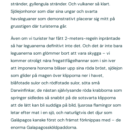
stränder, gyllengula stränder. Och vulkaner så klart.
Sjölejonhonor som diar sina ungar och svarta
havsleguaner som demonstrativt placerar sig mitt på
grusstigen där turisterna går.
Även om vi turister har fått 2-meters-regeln inpräntade
så har leguanerna definitivt inte det. Och det är inte bara
leguanerna som glömmer bort att vara skygga – vi
kommer otroligt nära fregattfågelhannar som i sin iver
att imponera honorna blåser upp sina röda bröst, sjölejon
som glider på magen över klipporna ner i havet,
blåfotade sulor och rödfotade sulor, söta små
Darwinfinkar, de nästan självlysande röda krabborna som
springer sidledes så snabbt på de sotsvarta klipporna
att de lätt kan bli suddiga på bild, ljusrosa flamingor som
letar efter mat i en sjö, och naturligtvis det djur som
Galápagos kanske först och främst förknippas med – de
enorma Galapagossköldpaddorna.