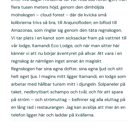
flera tusen meters höjd, genom den dimhöljda
molnskogen – cloud forest - där de kvicka små
kolibrierna trivs så bra, till Arajunofloden; en biflod till
Amazonas, som ringlar sig genom den täta regnskogen.
Vi tar plats i en kanot som sicksackar fram på vattnet till
vår lodge, Itamandi Eco Lodge, och när man sitter här
känner vi att nu börjar äventyret på allvar. Att vara i en
regnskog är nämligen inget annat än magiskt.
Regnskogen har sina egna dofter, sina egna ljud och sitt
helt eget ljus. I magins mitt ligger Itamandi, en lodge som
arbetar med hållbar turism mitt i djungeln. Solpaneler på
taket, nedbrytbart schampo och tvål, och för att spara
på ström – och strömuttag - befinner sig alla eluttag på
en lång rad i restaurangen. Jag kan avslöja att mer än en
telefon ligger här och laddar på kvällarna.