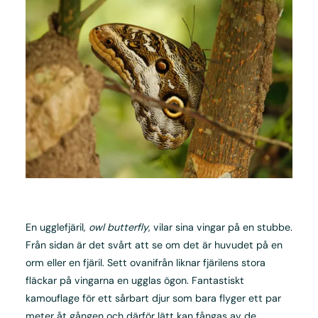
En ugglefjäril,
owl butterfly
, vilar sina vingar på en stubbe.
Från sidan är det svårt att se om det är huvudet på en
orm eller en fjäril. Sett ovanifrån liknar fjärilens stora
fläckar på vingarna en ugglas ögon. Fantastiskt
kamouflage för ett sårbart djur som bara flyger ett par
meter åt gången och därför lätt kan fångas av de