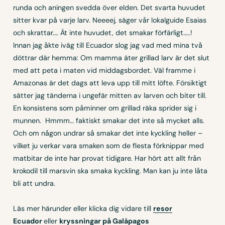
runda och aningen svedda över elden. Det svarta huvudet
sitter kvar på varje larv. Neeeej, säger vår lokalguide Esaias
och skrattar…. Ät inte huvudet, det smakar förfärligt…..!
Innan jag åkte iväg till Ecuador slog jag vad med mina två
döttrar där hemma: Om mamma äter grillad larv är det slut
med att peta i maten vid middagsbordet. Väl framme i
Amazonas är det dags att leva upp till mitt löfte. Försiktigt
sätter jag tänderna i ungefär mitten av larven och biter till.
En konsistens som påminner om grillad räka sprider sig i
munnen. Hmmm… faktiskt smakar det inte så mycket alls.
Och om någon undrar så smakar det inte kyckling heller –
vilket ju verkar vara smaken som de flesta förknippar med
matbitar de inte har provat tidigare. Har hört att allt från
krokodil till marsvin ska smaka kyckling. Man kan ju inte låta
bli att undra.
Läs mer härunder eller klicka dig vidare till
resor
Ecuador
eller
kryssningar på Galápagos