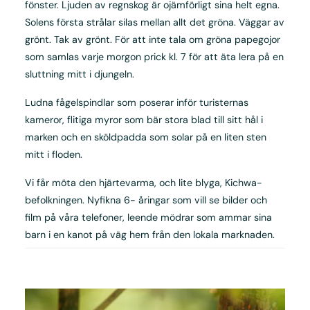
fönster. Ljuden av regnskog är ojämförligt sina helt egna.
Solens första strålar silas mellan allt det gröna. Väggar av
grönt. Tak av grönt. För att inte tala om gröna papegojor
som samlas varje morgon prick kl. 7 för att äta lera på en
sluttning mitt i djungeln.
Ludna fågelspindlar som poserar inför turisternas
kameror, flitiga myror som bär stora blad till sitt hål i
marken och en sköldpadda som solar på en liten sten
mitt i floden.
Vi får möta den hjärtevarma, och lite blyga, Kichwa-
befolkningen. Nyfikna 6- åringar som vill se bilder och
film på våra telefoner, leende mödrar som ammar sina
barn i en kanot på väg hem från den lokala marknaden.