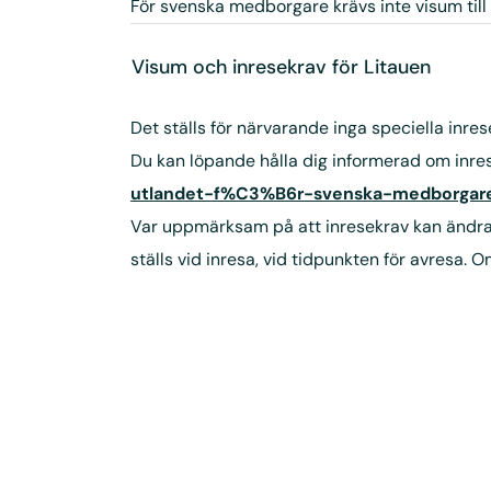
För svenska medborgare krävs inte visum till 
Visum och inresekrav för Litauen
Det ställs för närvarande inga speciella inre
Du kan löpande hålla dig informerad om inr
utlandet-f%C3%B6r-svenska-medborgare
Var uppmärksam på att inresekrav kan ändras 
ställs vid inresa, vid tidpunkten för avresa.