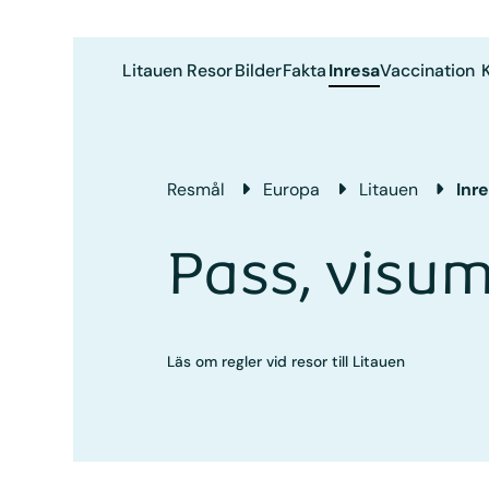
Litauen
Resor
Bilder
Fakta
Inresa
Vaccination
Resmål
Europa
Litauen
Inr
Pass, visum
Läs om regler vid resor till Litauen