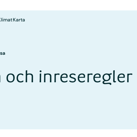
Klimat
Karta
esa
 och inreseregler