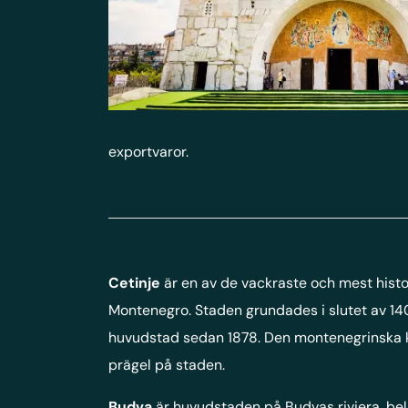
exportvaror.
Cetinje
är en av de vackraste och mest histor
Montenegro. Staden grundades i slutet av 140
huvudstad sedan 1878. Den montenegrinska ku
prägel på staden.
Budva
är huvudstaden på Budvas riviera, bel