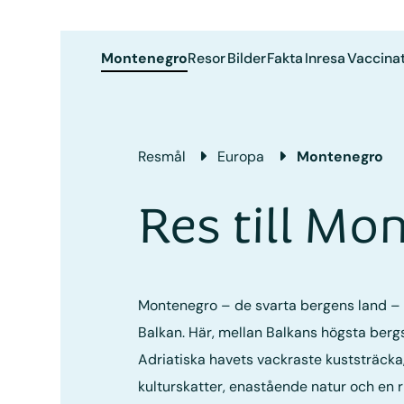
Montenegro
Resor
Bilder
Fakta
Inresa
Vaccinat
Resmål
Europa
Montenegro
Res till Mo
Montenegro – de svarta bergens land – 
Balkan. Här, mellan Balkans högsta ber
Adriatiska havets vackraste kuststräck
kulturskatter, enastående natur och en r