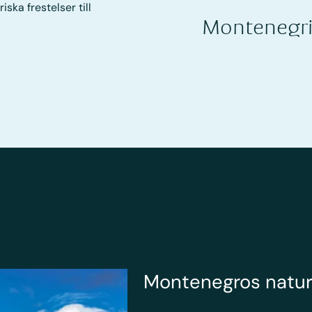
ska frestelser till
Montenegr
Montenegros natu