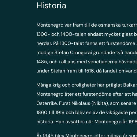
Historia
Montenegro var fram till de osmanska turka
1300- och 1400-talen endast mycket glest b
herdar. På 1300-talet fanns ett furstendöme 
modige Stefan Crnogorai grundade två handel
1485, och i allians med venetianerna hävdad
under Stefan fram till 1516, då landet omvandl
Många krig och oroligheter har präglat Balkan
Montenegro åter ett furstendöme efter att h
Österrike. Furst Nikolaus (Nikita), som senare
1860 till 1918 och blev en av de viktigaste 
historia. Han avsattes när Montenegro år 1918 
År 1945 blev Montenegro, efter många år som 