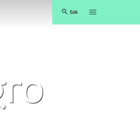
Sök
ro