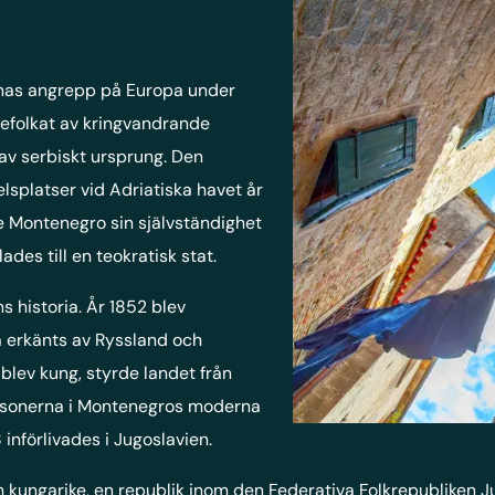
rnas angrepp på Europa under
efolkat av kringvandrande
av serbiskt ursprung. Den
splatser vid Adriatiska havet år
e Montenegro sin självständighet
ades till en teokratisk stat.
s historia. År 1852 blev
a erkänts av Ryssland och
 blev kung, styrde landet från
personerna i Montenegros moderna
införlivades i Jugoslavien.
kungarike, en republik inom den Federativa Folkrepubliken Jug