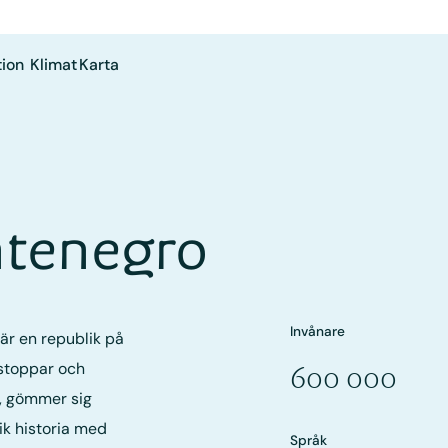
ion
Klimat
Karta
ntenegro
Invånare
är en republik på
gstoppar och
600 000
a, gömmer sig
ik historia med
Språk