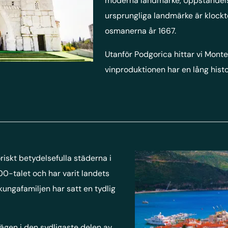
moderna landmärke, Uppståndels
ursprungliga landmärke är klock
osmanerna år 1667.
Utanför Podgorica hittar vi Mon
vinproduktionen har en lång histo
iskt betydelsefulla städerna i
0-talet och har varit landets
ngafamiljen har satt en tydlig
ägen i den sydligaste delen av