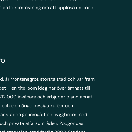
s en folkomröstning om att upplösa unionen
ro
ad, är Montenegros största stad och var fram
det – en titel som idag har överlämnats till
 212 000 invånare och erbjuder bland annat
r och en mängd mysiga kaféer och
 har staden genomgått en byggboom med
och privata affärsområden. Podgoricas