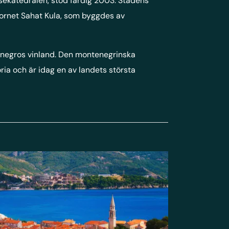
ekatedralen, stod färdig 2003. Stadens
tornet Sahat Kula, som byggdes av
tenegros vinland. Den montenegrinska
ria och är idag en av landets största