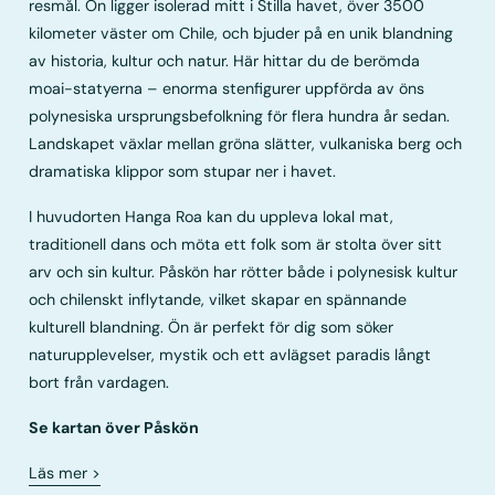
resmål. Ön ligger isolerad mitt i Stilla havet, över 3500
kilometer väster om Chile, och bjuder på en unik blandning
av historia, kultur och natur. Här hittar du de berömda
moai-statyerna – enorma stenfigurer uppförda av öns
polynesiska ursprungsbefolkning för flera hundra år sedan.
Landskapet växlar mellan gröna slätter, vulkaniska berg och
dramatiska klippor som stupar ner i havet.
I huvudorten Hanga Roa kan du uppleva lokal mat,
traditionell dans och möta ett folk som är stolta över sitt
arv och sin kultur. Påskön har rötter både i polynesisk kultur
och chilenskt inflytande, vilket skapar en spännande
kulturell blandning. Ön är perfekt för dig som söker
naturupplevelser, mystik och ett avlägset paradis långt
bort från vardagen.
Se kartan över Påskön
Läs mer
>