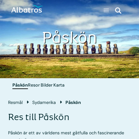
Påskön
Påskön
Resor
Bilder
Karta
Resmål
Sydamerika
Påskön
Res till Påskön
Påskön är ett av världens mest gåtfulla och fascinerande