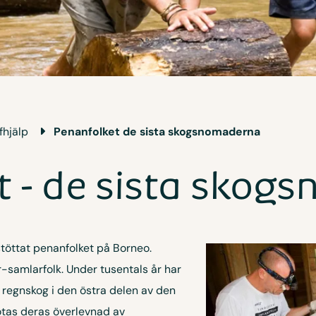
fhjälp
Penanfolket de sista skogs­nomaderna
t - de sista skog
stöttat penanfolket på Borneo.
r-samlarfolk. Under tusentals år har
regnskog i den östra delen av den
otas deras överlevnad av