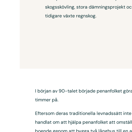
skogsskövling, stora dämningsprojekt oc
tidigare växte regnskog.
I början av 90-talet började penanfolket gö
timmer på.
Eftersom deras traditionella levnadssätt inte 
handlat om att hjälpa penanfolket att omställ
boende genom att bygga två långhus till en 