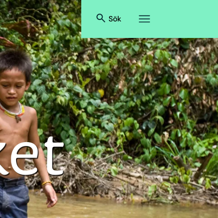
Sök
ket