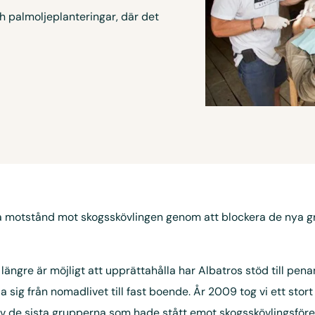
h palmoljeplanteringar, där det
ra motstånd mot skogsskövlingen genom att blockera de nya gr
längre är möjligt att upprättahålla har Albatros stöd till pen
a sig från nomadlivet till fast boende. År 2009 tog vi ett stor
av de sista grupperna som hade stått emot skogsskövlingsföre