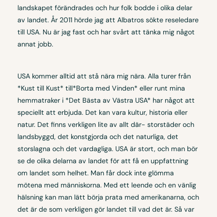
landskapet förändrades och hur folk bodde i olika delar
av landet. År 2011 hörde jag att Albatros sökte reseledare
till USA. Nu är jag fast och har svårt att tänka mig något
annat jobb.
USA kommer alltid att stå nära mig nära. Alla turer från
*Kust till Kust* till*Borta med Vinden* eller runt mina
hemmatraker i *Det Bästa av Västra USA* har något att
speciellt att erbjuda. Det kan vara kultur, historia eller
natur. Det finns verkligen lite av allt där- storstäder och
landsbyggd, det konstgjorda och det naturliga, det
storslagna och det vardagliga. USA är stort, och man bör
se de olika delarna av landet för att få en uppfattning
om landet som helhet. Man får dock inte glömma
mötena med människorna. Med ett leende och en vänlig
hälsning kan man lätt börja prata med amerikanarna, och
det är de som verkligen gör landet till vad det är. Så var