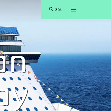
Sök
an
ay