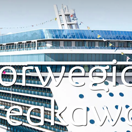
orwegi
reakaw