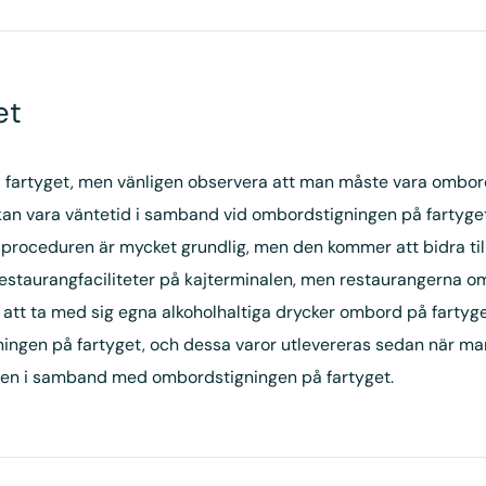
et
till fartyget, men vänligen observera att man måste vara ombo
 kan vara väntetid i samband vid ombordstigningen på fartyget
proceduren är mycket grundlig, men den kommer att bidra till
restaurangfaciliteter på kajterminalen, men restaurangerna o
tet att ta med sig egna alkoholhaltiga drycker ombord på farty
ingen på fartyget, och dessa varor utlevereras sedan när ma
nalen i samband med ombordstigningen på fartyget.