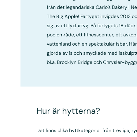
från det legendariska Carlo’s Bakery i N
The Big Apple! Fartyget invigdes 2013 o
sig av ett lyxfartyg. På fartygets 18 däck 
poolområde, ett fitnesscenter, ett avkopp
vattenland och en spektakulär isbar. Här 
gjorda av is och smyckade med isskulpt
bl.a. Brooklyn Bridge och Chrysler-bygg
Hur är hytterna?
Det finns olika hyttkategorier från trevliga, 