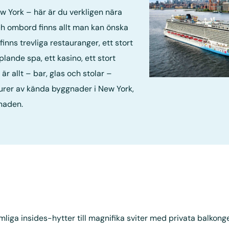
ew York – här är du verkligen nära
ch ombord finns allt man kan önska
finns trevliga restauranger, ett stort
lande spa, ett kasino, ett stort
är allt – bar, glas och stolar –
urer av kända byggnader i New York,
naden.
rymliga insides-hytter till magnifika sviter med privata balkon