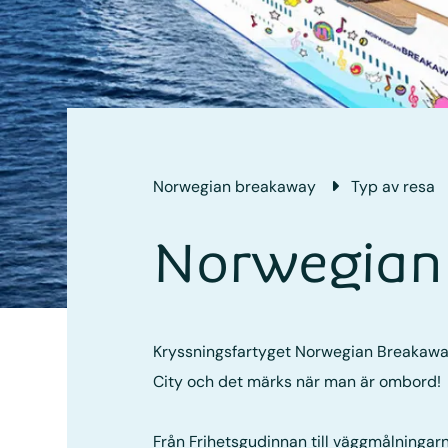
Norwegian breakaway
Typ av resa
Norwegian
Kryssningsfartyget Norwegian Breakaway
City och det märks när man är ombord!
Från Frihetsgudinnan till väggmålninga