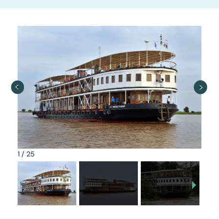
1
/
25