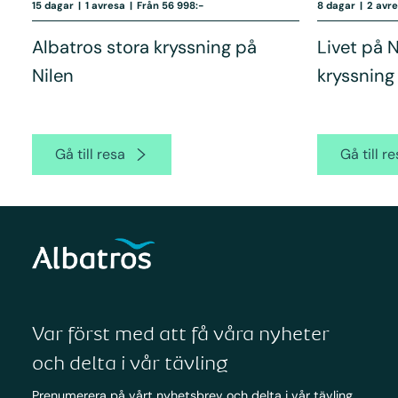
15 dagar
|
1 avresa
|
Från 56 998:-
8 dagar
|
2 avr
Albatros stora kryssning på
Livet på 
Nilen
kryssning
Gå till resa
Gå till r
Var först med att få våra nyheter
och delta i vår tävling
Prenumerera på vårt nyhetsbrev och delta i vår tävling