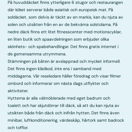
På huvuddäcket finns ytterligare 6 stugor och restaurangen
där köket serverar både asiatisk och europeisk mat. På
soldäcket, som delvis är täckt av en markis, kan du njuta av
solen och utsikten från en av de bekväma solstolarna. På
nedre däck finns ett litet fitnesscenter med motionscyklar,
en liten butik och spaavdelningen som erbjuder olika
skönhets- och spabehandlingar. Det finns gratis internet i
de gemensamma utrymmena.
Stämningen på båten är avslappnad och mycket informell.
Det finns ingen klädkod, inte ens i samband med
middagarna. Vår reseledare håller föredrag och visar filmer
ombord och informerar om nästa dags utflykter och
aktiviteter.
Hytterna är alla välmöblerade med eget badrum och
toalett och har skjutdörrar till däck, så att du kan njuta av
utsikten både från däck och inifrån hytten. Det finns även
minibar, luftkonditionering, värdeskåp, hårtork samt badrock
och tofflor.