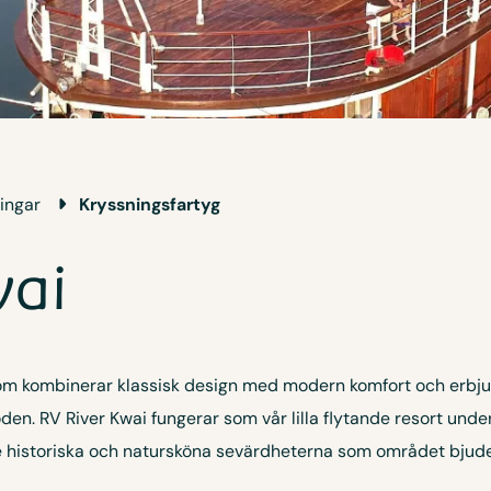
ingar
Kryssningsfartyg
wai
som kombinerar klassisk design med modern komfort och erbjud
den. RV River Kwai fungerar som vår lilla flytande resort und
 de historiska och natursköna sevärdheterna som området bjude