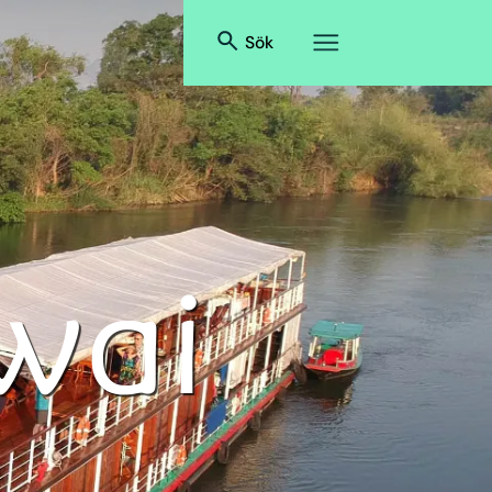
Sök
wai