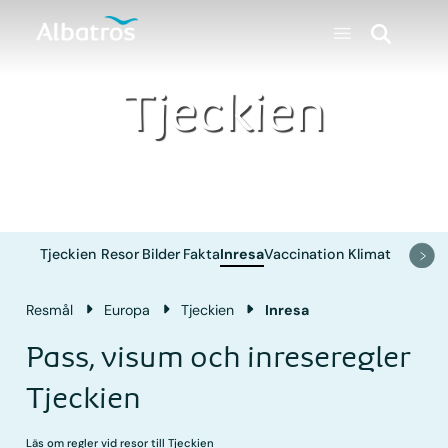
Tjeckien
Tjeckien
Resor
Bilder
Fakta
Inresa
Vaccination
Klimat
Resmål
Europa
Tjeckien
Inresa
Pass, visum och inreseregler
Tjeckien
Läs om regler vid resor till Tjeckien