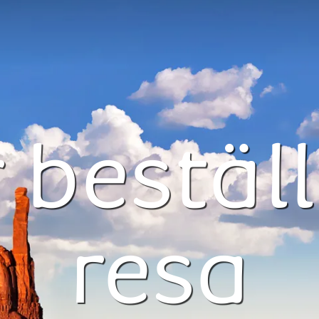
 beställ
resa