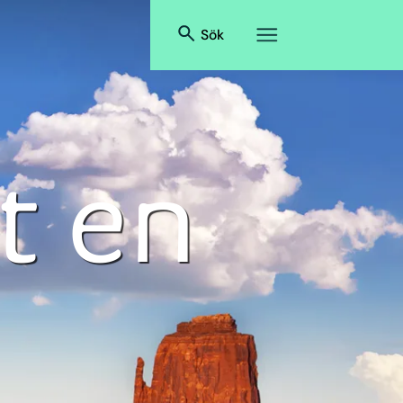
Sök
t en