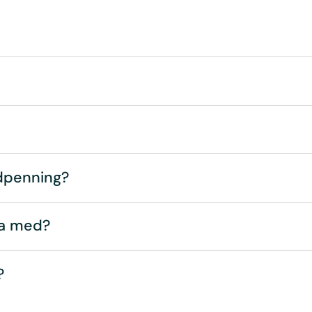
ndpenning?
esa med?
?