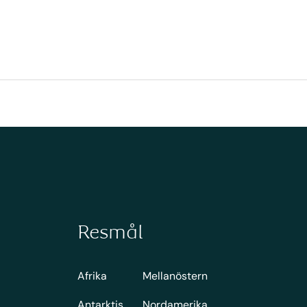
Resmål
Afrika
Mellanöstern
Antarktis
Nordamerika