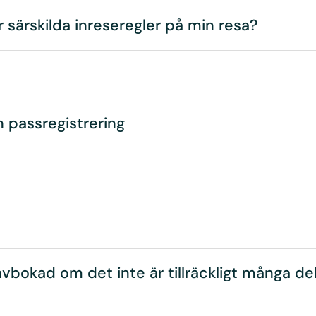
r särskilda inreseregler på min resa?
n passregistrering
r avbokad om det inte är tillräckligt många de